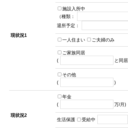
施設入所中
（種類：
退所予定：
現状況1
一人住まい
ご夫婦のみ
ご家族同居
(
と同居
その他
(
)
年金
(
万/月)
現状況2
生活保護
受給中