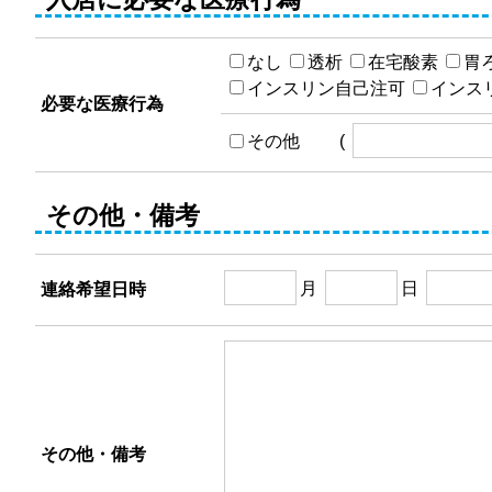
なし
透析
在宅酸素
胃
インスリン自己注可
インス
必要な医療行為
その他 (
その他・備考
月
日
連絡希望日時
その他・備考