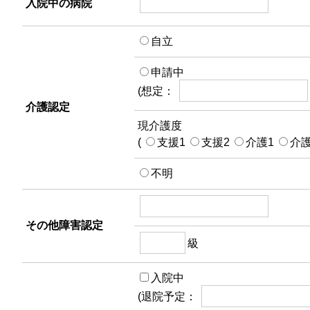
入院中の病院
自立
申請中
(想定：
介護認定
現介護度
(
支援1
支援2
介護1
介
不明
その他障害認定
級
入院中
(退院予定：