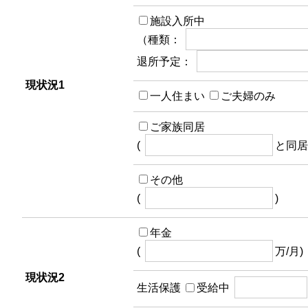
施設入所中
（種類：
退所予定：
現状況1
一人住まい
ご夫婦のみ
ご家族同居
(
と同居
その他
(
)
年金
(
万/月)
現状況2
生活保護
受給中