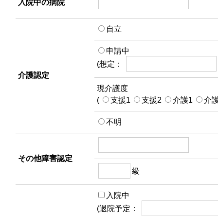
入院中の病院
自立
申請中
(想定：
介護認定
現介護度
(
支援1
支援2
介護1
介
不明
その他障害認定
級
入院中
(退院予定：