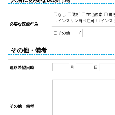
なし
透析
在宅酸素
胃
インスリン自己注可
インス
必要な医療行為
その他 (
その他・備考
月
日
連絡希望日時
その他・備考