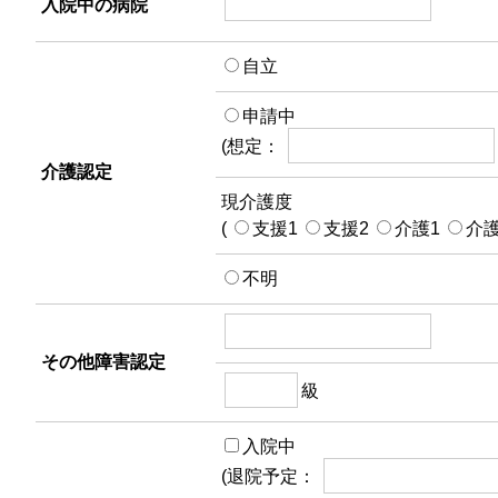
入院中の病院
自立
申請中
(想定：
介護認定
現介護度
(
支援1
支援2
介護1
介
不明
その他障害認定
級
入院中
(退院予定：