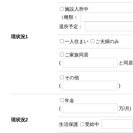
施設入所中
（種類：
退所予定：
現状況1
一人住まい
ご夫婦のみ
ご家族同居
(
と同居
その他
(
)
年金
(
万/月)
現状況2
生活保護
受給中