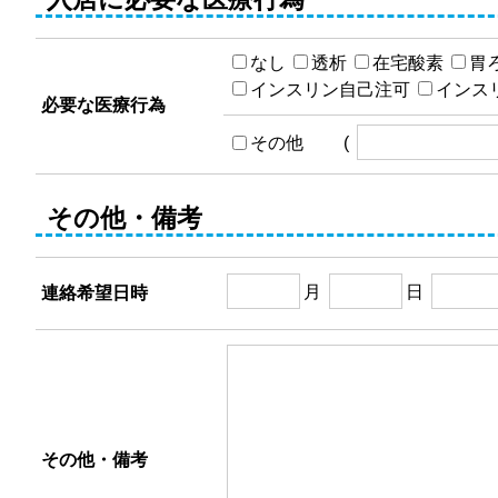
なし
透析
在宅酸素
胃
インスリン自己注可
インス
必要な医療行為
その他 (
その他・備考
月
日
連絡希望日時
その他・備考