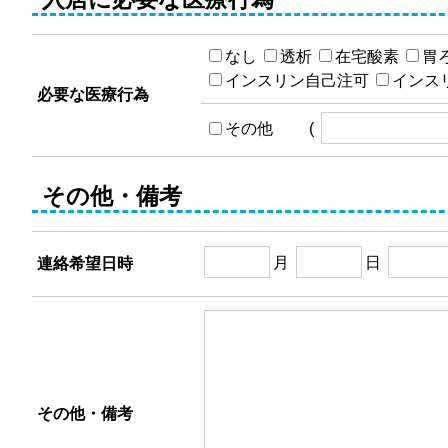
なし
透析
在宅酸素
胃
インスリン自己注可
インス
必要な医療行為
その他 (
その他・備考
月
日
連絡希望日時
その他・備考