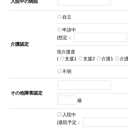
入院中の病院
自立
申請中
(想定：
介護認定
現介護度
(
支援1
支援2
介護1
介
不明
その他障害認定
級
入院中
(退院予定：