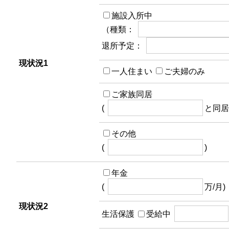
施設入所中
（種類：
退所予定：
現状況1
一人住まい
ご夫婦のみ
ご家族同居
(
と同居
その他
(
)
年金
(
万/月)
現状況2
生活保護
受給中