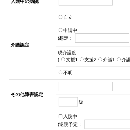
入院中の病院
自立
申請中
(想定：
介護認定
現介護度
(
支援1
支援2
介護1
介
不明
その他障害認定
級
入院中
(退院予定：