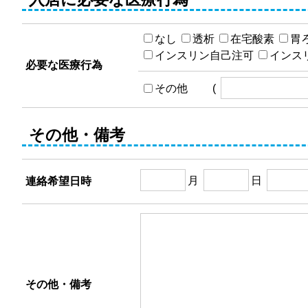
なし
透析
在宅酸素
胃
インスリン自己注可
インス
必要な医療行為
その他 (
その他・備考
月
日
連絡希望日時
その他・備考