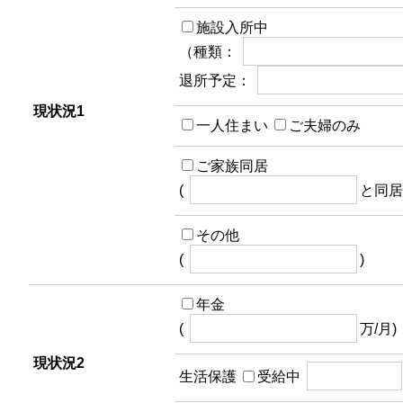
施設入所中
（種類：
退所予定：
現状況1
一人住まい
ご夫婦のみ
ご家族同居
(
と同居
その他
(
)
年金
(
万/月)
現状況2
生活保護
受給中