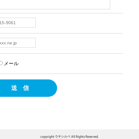
メール
送 信