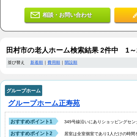
相談・お問い合わせ
田村市
の老人ホーム検索結果
2
件中 1～
並び替え
新着順
｜
費用順
｜
開設順
グループホーム
グループホーム正寿苑
おすすめポイント1
349号線沿いにありショッピングセ
おすすめポイント2
居室は全室個室であり1人だけの時間