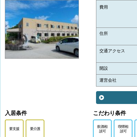
費用
住所
交通アクセス
開設
運営会社
入居条件
こだわり条件
飲酒相
喫煙相
要支援
要介護
談可
談可