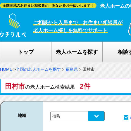
老人ホームの
全国各地のお住まい相談員が、あなたをお手伝いします！
ご相談から入居まで、お住まい相談員が
老人ホーム探しを無料でサポート
トップ
老人ホームを探す
相談
HOME
>
全国の老人ホームを探す
>
福島県
>
田村市
田村市
2件
の老人ホーム検索結果
地域