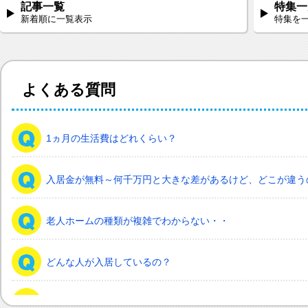
記事一覧
特集一
新着順に一覧表示
特集を
よくある質問
1ヵ月の生活費はどれくらい？
入居金が無料～何千万円と大きな差があるけど、どこが違う
老人ホームの種類が複雑でわからない・・
どんな人が入居しているの？
希望してもなかなか入れないのでは？