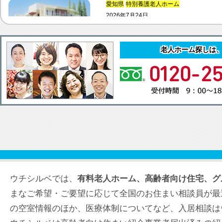
愛知県
特別養護老人ホーム
2026年7月24日
さわやかの郷
名古屋市緑区の特別養護老人ホームです
老人ホーム探しは
福岡県
特別養護老人ホーム
2026年7月24日
地域密着型特別養護老人ホーム 銀
久留米市の特別養護老人ホームです。
愛知県
住宅型有料老人ホーム
2026年7月24日
ナーシングハウス つくしの里 末広
ウチシルベでは、
有料老人ホーム、高齢者向け住宅、グ
一宮市の住宅型有料老人ホームです。 ２
まなご希望・ご要望に応じて全国のお住まい相談員が最
の空室情報のほか、医療体制についてなど、入居相談は