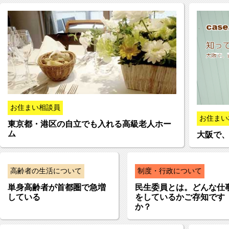
お住まい相談員
お住まい
東京都・港区の自立でも入れる高級老人ホー
ム
大阪で、
高齢者の生活について
制度・行政について
単身高齢者が首都圏で急増
民生委員とは。どんな仕
している
をしているかご存知です
か？