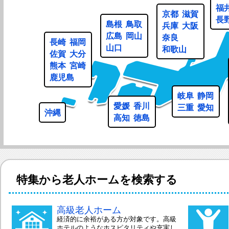
福
京都
滋賀
長
島根
鳥取
兵庫
大阪
広島
岡山
奈良
長崎
福岡
山口
和歌山
佐賀
大分
熊本
宮崎
鹿児島
岐阜
静岡
愛媛
香川
三重
愛知
沖縄
高知
徳島
特集から
老人ホームを検索する
高級老人ホーム
経済的に余裕がある方が対象です。高級
ホテルのようなホスピタリティや充実し