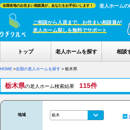
老人ホームの
全国各地のお住まい相談員が、あなたをお手伝いします！
ご相談から入居まで、お住まい相談員が
老人ホーム探しを無料でサポート
トップ
老人ホームを探す
相談
HOME
>
全国の老人ホームを探す
>
栃木県
栃木県
115件
の老人ホーム検索結果
地域