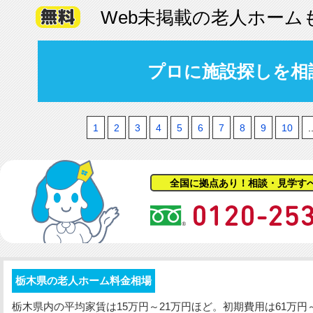
Web未掲載の老人ホーム
プロに施設探しを相
1
2
3
4
5
6
7
8
9
10
.
全国に拠点あり！相談・見学す
栃木県の老人ホーム料金相場
栃木県内の平均家賃は15万円～21万円ほど。
初期費用
は61万円