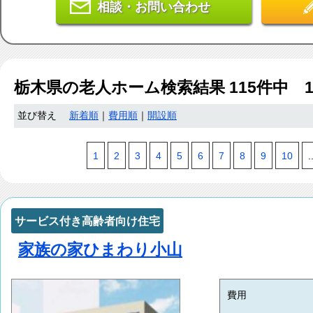
相談・お問い合わせ
栃木県
の老人ホーム検索結果
115
件中 
並び替え
新着順
｜
費用順
｜
開設順
1
2
3
4
5
6
7
8
9
10
.
サービス付き高齢者向け住宅
家族の家ひまわり小山
費用