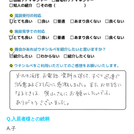
Q.入居者様との続柄
A.子