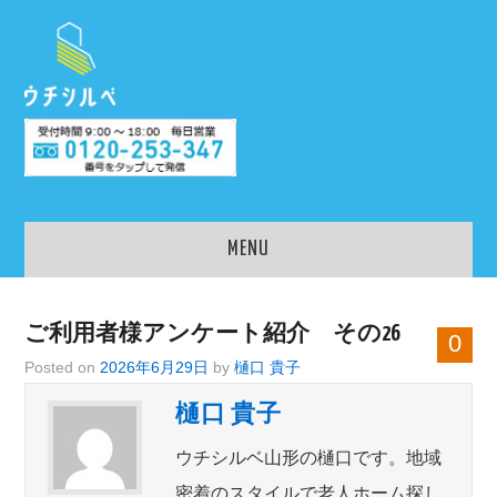
MENU
老人ホーム入居相談のウ
ご利用者様アンケート紹介 その26
0
チシルベ
Posted on
2026年6月29日
by
樋口 貴子
樋口 貴子
老人ホームを検索
ウチシルベ山形の樋口です。地域
密着のスタイルで老人ホーム探し