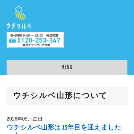
MENU
老人ホーム入居相談のウ
ウチシルベ山形について
チシルベ
老人ホームを検索
2026年05月22日
ウチシルベ山形は 15年目を迎えました