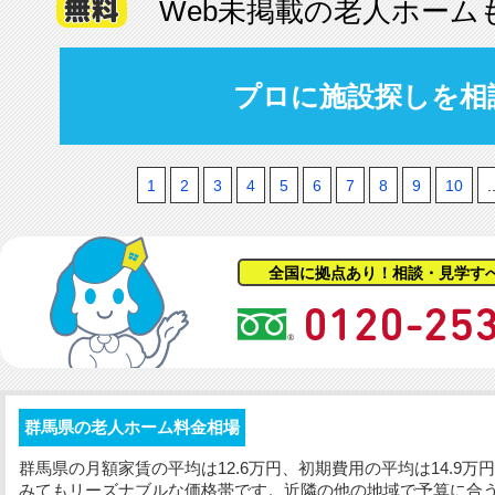
Web未掲載の老人ホーム
プロに施設探しを相
1
2
3
4
5
6
7
8
9
10
.
全国に拠点あり！相談・見学す
群馬県の老人ホーム料金相場
群馬県の月額家賃の平均は12.6万円、初期費用の平均は14.9
みてもリーズナブルな価格帯です。近隣の他の地域で予算に合