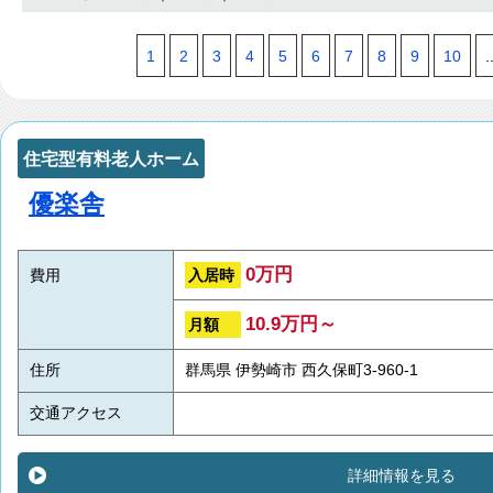
1
2
3
4
5
6
7
8
9
10
.
住宅型有料老人ホーム
優楽舎
0万円
入居時
費用
10.9万円～
月額
住所
群馬県 伊勢崎市 西久保町3-960-1
交通アクセス
詳細情報を見る