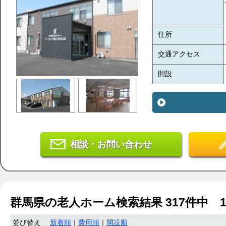
住所
交通アクセス
開設
相談・お問い合わせ
群馬県
の老人ホーム検索結果
317
件中 
並び替え
新着順
｜
費用順
｜
開設順