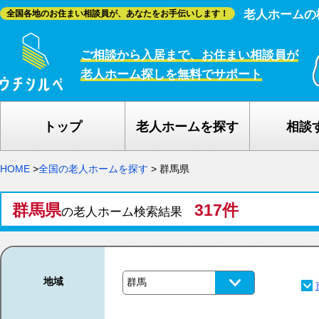
老人ホームの
全国各地のお住まい相談員が、あなたをお手伝いします！
ご相談から入居まで、お住まい相談員が
老人ホーム探しを無料でサポート
トップ
老人ホームを探す
相談
HOME
>
全国の老人ホームを探す
>
群馬県
群馬県
317件
の老人ホーム検索結果
地域