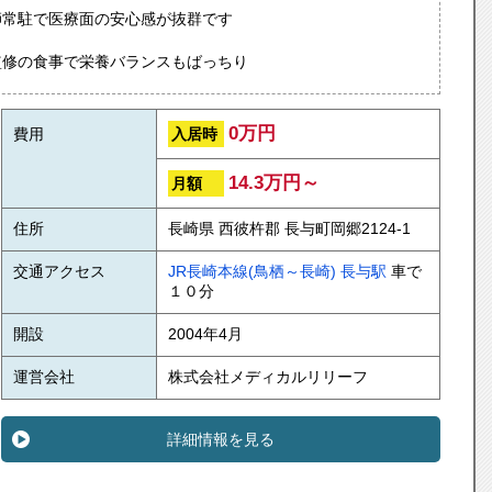
師常駐で医療面の安心感が抜群です
監修の食事で栄養バランスもばっちり
0万円
入居時
費用
14.3万円～
月額
住所
長崎県 西彼杵郡 長与町岡郷2124-1
交通アクセス
JR長崎本線(鳥栖～長崎)
長与駅
車で
１０分
開設
2004年4月
運営会社
株式会社メディカルリリーフ
詳細情報を見る