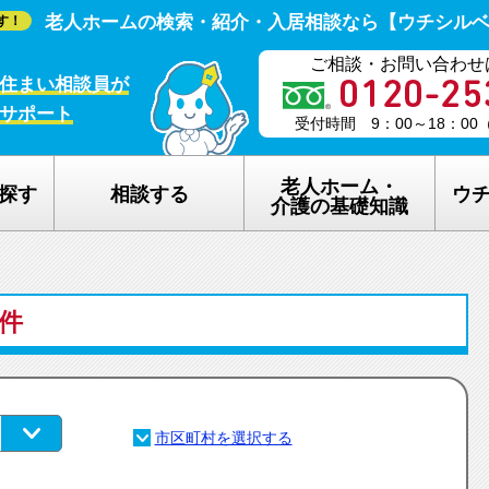
老人ホームの検索・紹介・入居相談なら【ウチシル
す！
ご相談・お問い合わせ
住まい相談員が
サポート
受付時間 9：00～18：0
老人ホーム・
探す
相談する
ウ
介護の基礎知識
老人ホームの種類
ウチシルベの
5件
介護保険のしくみ
老人ホーム探
在宅介護サービスについて
老人ホーム探
認知症について
ウチシルベの
生活保護について
ウチシルベF