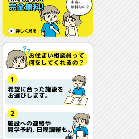
体調や病状が悪化しても最後まで住め
ますか？
認知症でも入れますか？
入居金が無料～何千万円と大きな差が
あるけど、どこが違うの？
入居するとどんな人がサービスをして
くれるの？
本当に相談無料？
他の紹介会社と「ウチシルベ」はどう
違うの？aa