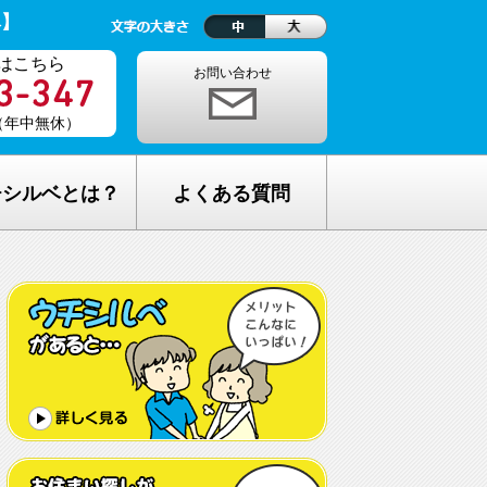
ベ】
はこちら
お問い合わせ
0（年中無休）
チシルベとは？
よくある質問
理念
1ヵ月の生活費はどれくらい？
しが完全無料の理由
老人ホームの種類が複雑でわからな
い・・
し無料相談の流れ
どんな人が入居しているの？
メリット
希望してもなかなか入れないのでは？
C加盟について