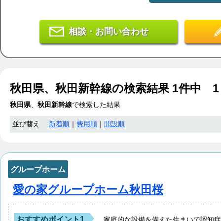
相談・お問い合わせ
秋田県、秋田新幹線
の検索結果
1
件中 1
秋田県
、
秋田新幹線
で検索した結果
並び替え
新着順
｜
費用順
｜
開設順
グループホーム
愛の家グループホーム秋田桜
おすすめポイント1
家庭的な設備を備えた住まいで認知