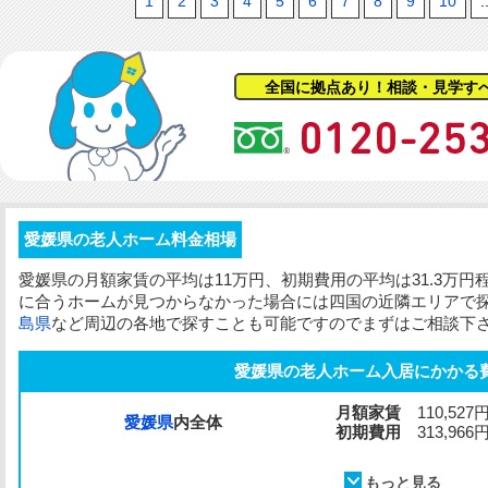
1
2
3
4
5
6
7
8
9
10
.
全国に拠点あり！相談・見学す
愛媛県の老人ホーム料金相場
愛媛県の
月額家賃
の平均は11万円、
初期費用
の平均は31.3万
に合うホームが見つからなかった場合には四国の近隣エリアで
島県
など周辺の各地で探すことも可能ですのでまずはご相談下
愛媛県の老人ホーム入居にかかる
月額家賃
110,527
愛媛県
内全体
初期費用
313,966