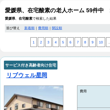
愛媛県、在宅酸素
の老人ホーム
59
件中 
愛媛県
、
在宅酸素
で検索した結果
並び替え
新着順
｜
費用順
｜
開設順
1
2
3
4
5
6
7
8
9
10
.
サービス付き高齢者向け住宅
リブウェル星岡
費用