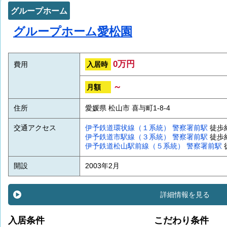
グループホーム
グループホーム愛松園
0万円
入居時
費用
～
月額
住所
愛媛県 松山市 喜与町1-8-4
交通アクセス
伊予鉄道環状線（１系統）
警察署前駅
徒歩
伊予鉄道市駅線（３系統）
警察署前駅
徒歩
伊予鉄道松山駅前線（５系統）
警察署前駅
開設
2003年2月
詳細情報を見る
入居条件
こだわり条件