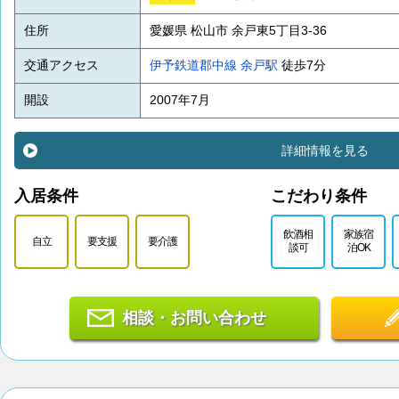
住所
愛媛県 松山市 余戸東5丁目3-36
交通アクセス
伊予鉄道郡中線
余戸駅
徒歩7分
開設
2007年7月
詳細情報を見る
入居条件
こだわり条件
飲酒相
家族宿
自立
要支援
要介護
談可
泊OK
相談・お問い合わせ