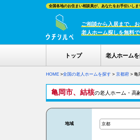
全国各地のお住まい相談員が、あなたをお手伝いしま
ご相談から入居まで、お
老人ホーム探しを無料で
トップ
老人ホームを
HOME
>
全国の老人ホームを探す
>
京都府
>
亀
亀岡市、結核
の老人ホーム・高
地域