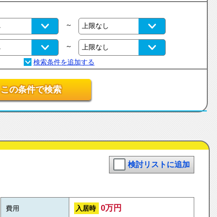
～
～
この条件で検索
検討リストに追加
0万円
入居時
費用