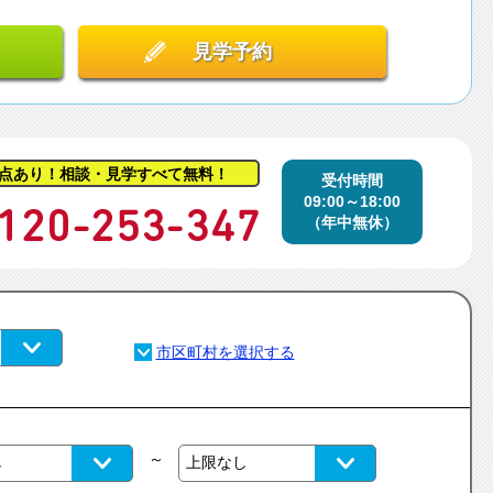
見学予約
点あり！相談・見学すべて無料！
受付時間
09:00～18:00
（年中無休）
～