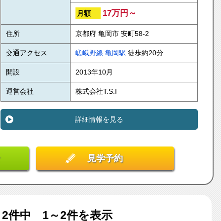
17万円～
月額
住所
京都府 亀岡市 安町58-2
交通アクセス
嵯峨野線
亀岡駅
徒歩約20分
開設
2013年10月
運営会社
株式会社T.S.I
詳細情報を見る
見学予約
ム
2
件中 1～2件を表示