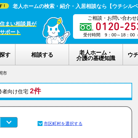
老人ホームの検索・紹介・入居相談なら【ウチシル
す！
ご相談・お問い合わせ
住まい相談員が
サポート
受付時間 9：00～18：0
老人ホーム・
探す
相談する
ウ
介護の基礎知識
岡市
老人ホームの種類
ウチシルベの
2件
介護保険のしくみ
老人ホーム探
齢者向け住宅
在宅介護サービスについて
老人ホーム探
認知症について
ウチシルベの
生活保護について
ウチシルベF