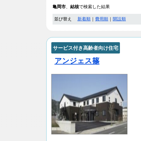
亀岡市
、
結核
で検索した結果
並び替え
新着順
｜
費用順
｜
開設順
サービス付き高齢者向け住宅
アンジェス篠