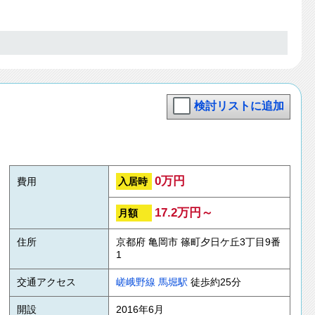
検討リストに追加
0万円
入居時
費用
17.2万円～
月額
住所
京都府 亀岡市 篠町夕日ケ丘3丁目9番
1
交通アクセス
嵯峨野線
馬堀駅
徒歩約25分
開設
2016年6月