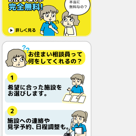
体調や病状が悪化しても最後まで住め
ますか？
認知症でも入れますか？
入居金が無料～何千万円と大きな差が
あるけど、どこが違うの？
入居するとどんな人がサービスをして
くれるの？
本当に相談無料？
他の紹介会社と「ウチシルベ」はどう
違うの？aa