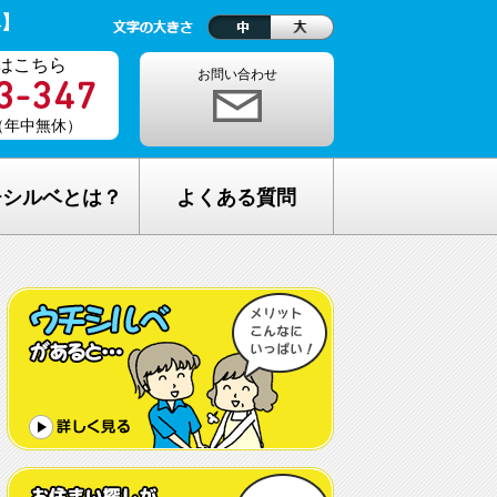
ベ】
はこちら
お問い合わせ
0（年中無休）
チシルベとは？
よくある質問
理念
1ヵ月の生活費はどれくらい？
しが完全無料の理由
老人ホームの種類が複雑でわからな
い・・
し無料相談の流れ
どんな人が入居しているの？
メリット
希望してもなかなか入れないのでは？
C加盟について