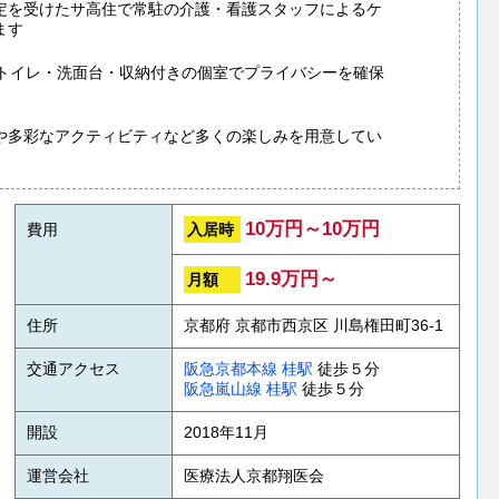
定を受けたサ高住で常駐の介護・看護スタッフによるケ
ます
はトイレ・洗面台・収納付きの個室でプライバシーを確保
や多彩なアクティビティなど多くの楽しみを用意してい
10万円～10万円
入居時
費用
19.9万円～
月額
住所
京都府 京都市西京区 川島権田町36-1
交通アクセス
阪急京都本線
桂駅
徒歩５分
阪急嵐山線
桂駅
徒歩５分
開設
2018年11月
運営会社
医療法人京都翔医会