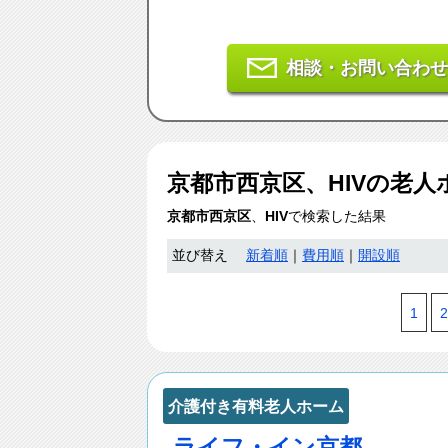
相談・お問い合わせ
京都市西京区、HIV
の老人
京都市西京区
、
HIV
で検索した結果
並び替え
新着順
｜
費用順
｜
開設順
1
2
介護付き有料老人ホーム
ライフ・イン京都