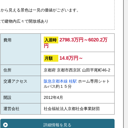
スから見える景色は一見の価値がございます。
数で建物内広々で開放感あり
2798.3万円～6020.2万
入居時
費用
円
14.8万円～
月額
住所
京都府 京都市西京区 山田平尾町46-2
交通アクセス
阪急京都本線
桂駅
ホーム専用シャト
ルバス約１５分
開設
2012年4月
運営会社
社会福祉法人京都社会事業財団
詳細情報を見る