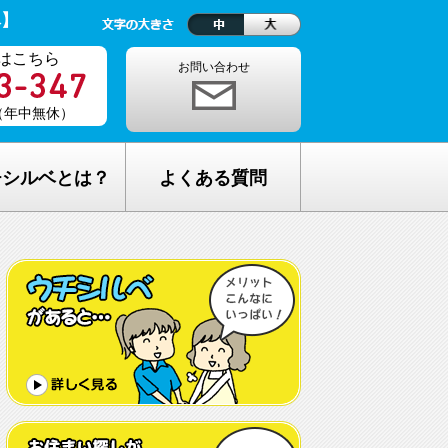
ベ】
はこちら
お問い合わせ
0（年中無休）
チシルベとは？
よくある質問
理念
1ヵ月の生活費はどれくらい？
しが完全無料の理由
老人ホームの種類が複雑でわからな
い・・
し無料相談の流れ
どんな人が入居しているの？
メリット
希望してもなかなか入れないのでは？
C加盟について