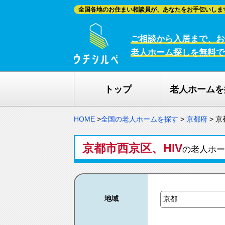
全国各地のお住まい相談員が、あなたをお手伝いしま
ご相談から入居まで、お
老人ホーム探しを無料で
トップ
老人ホームを
HOME
>
全国の老人ホームを探す
>
京都府
>
京
京都市西京区、HIV
の老人ホ
地域