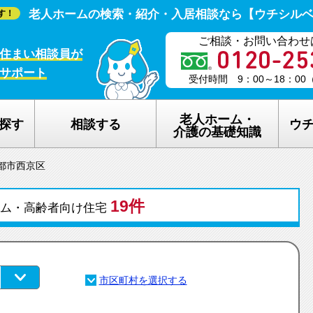
老人ホームの検索・紹介・入居相談なら【ウチシル
す！
ご相談・お問い合わせ
住まい相談員が
サポート
受付時間 9：00～18：0
老人ホーム・
探す
相談する
ウ
介護の基礎知識
都市西京区
老人ホームの種類
ウチシルベの
介護保険のしくみ
19件
老人ホーム探
ーム・高齢者向け住宅
在宅介護サービスについて
老人ホーム探
認知症について
ウチシルベの
生活保護について
ウチシルベF