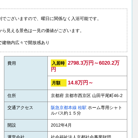
別でございますので、曜日に関係なく入浴可能です。
から見える景色は一見の価値がございます。
で建物内広々で開放感あり
2798.3万円～6020.2万
入居時
費用
円
14.8万円～
月額
住所
京都府 京都市西京区 山田平尾町46-2
交通アクセス
阪急京都本線
桂駅
ホーム専用シャト
ルバス約１５分
開設
2012年4月
運営会社
社会福祉法人京都社会事業財団