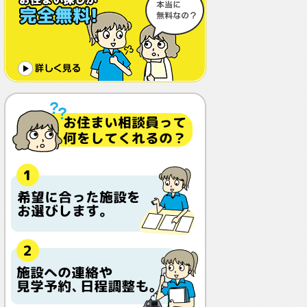
体調や病状が悪化しても最後まで住め
ますか？
認知症でも入れますか？
入居金が無料～何千万円と大きな差が
あるけど、どこが違うの？
入居するとどんな人がサービスをして
くれるの？
本当に相談無料？
他の紹介会社と「ウチシルベ」はどう
違うの？aa