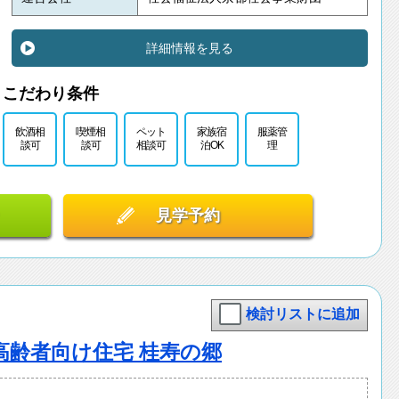
詳細情報を見る
こだわり条件
飲酒相
喫煙相
ペット
家族宿
服薬管
談可
談可
相談可
泊OK
理
見学予約
検討リストに追加
高齢者向け住宅 桂寿の郷