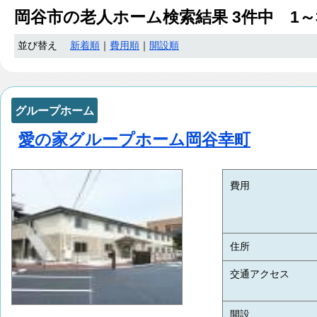
岡谷市
の老人ホーム検索結果
3
件中 1～
並び替え
新着順
｜
費用順
｜
開設順
グループホーム
愛の家グループホーム岡谷幸町
費用
住所
交通アクセス
開設