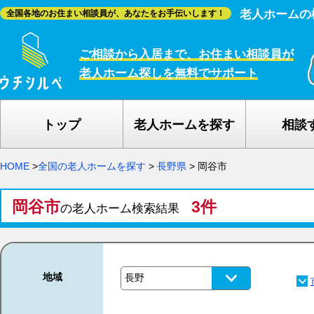
老人ホームの
全国各地のお住まい相談員が、あなたをお手伝いします！
ご相談から入居まで、お住まい相談員が
老人ホーム探しを無料でサポート
トップ
老人ホームを探す
相談
HOME
>
全国の老人ホームを探す
>
長野県
>
岡谷市
岡谷市
3件
の老人ホーム検索結果
地域