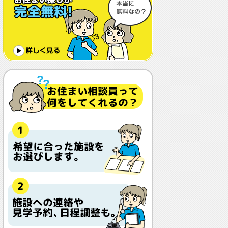
体調や病状が悪化しても最後まで住め
ますか？
認知症でも入れますか？
入居金が無料～何千万円と大きな差が
あるけど、どこが違うの？
入居するとどんな人がサービスをして
くれるの？
本当に相談無料？
他の紹介会社と「ウチシルベ」はどう
違うの？aa