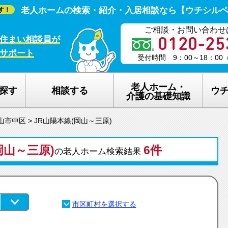
老人ホームの検索・紹介・入居相談なら【ウチシル
す！
ご相談・お問い合わせ
住まい相談員が
サポート
受付時間 9：00～18：0
老人ホーム・
探す
相談する
ウ
介護の基礎知識
山市中区
>
JR山陽本線(岡山～三原)
老人ホームの種類
ウチシルベの
岡山～三原)
介護保険のしくみ
6件
老人ホーム探
の老人ホーム検索結果
在宅介護サービスについて
老人ホーム探
認知症について
ウチシルベの
生活保護について
ウチシルベF