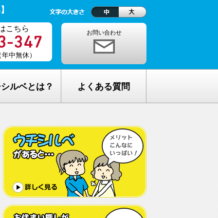
ベ】
はこちら
お問い合わせ
0（年中無休）
チシルベとは？
よくある質問
理念
1ヵ月の生活費はどれくらい？
しが完全無料の理由
老人ホームの種類が複雑でわからな
い・・
し無料相談の流れ
どんな人が入居しているの？
メリット
希望してもなかなか入れないのでは？
C加盟について