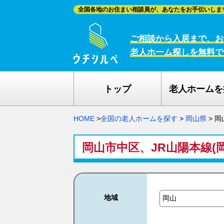
全国各地のお住まい相談員が、あなたをお手伝いしま
ご相談から入居まで、お
老人ホーム探しを無料で
トップ
老人ホームを
HOME
>
全国の老人ホームを探す
>
岡山県
>
岡
岡山市中区、JR山陽本線(
地域