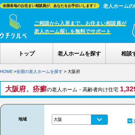
老人ホームの
全国各地のお住まい相談員が、あなたをお手伝いします！
ご相談から入居まで、お住まい相談員が
老人ホーム探しを無料でサポート
トップ
老人ホームを探す
相談
HOME
>
全国の老人ホームを探す
>
大阪府
大阪府、疥癬
1,3
の老人ホーム・高齢者向け住宅
地域