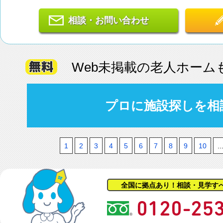
相談・お問い合わせ
Web未掲載の老人ホーム
プロに施設探しを相
1
2
3
4
5
6
7
8
9
10
..
全国に拠点あり！相談・見学す