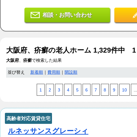
相談・お問い合わせ
大阪府、疥癬
の老人ホーム
1,329
件中 1
大阪府
、
疥癬
で検索した結果
並び替え
新着順
｜
費用順
｜
開設順
1
2
3
4
5
6
7
8
9
10
..
高齢者対応賃貸住宅
ルネッサンスグレーシィ