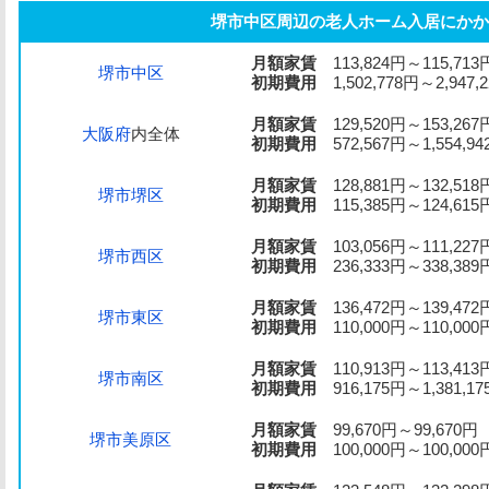
堺市中区周辺の老人ホーム入居にかか
月額家賃
113,824円～115,713
堺市中区
初期費用
1,502,778円～2,947,
月額家賃
129,520円～153,267
大阪府
内全体
初期費用
572,567円～1,554,94
月額家賃
128,881円～132,518
堺市堺区
初期費用
115,385円～124,615
月額家賃
103,056円～111,227
堺市西区
初期費用
236,333円～338,389
月額家賃
136,472円～139,472
堺市東区
初期費用
110,000円～110,000
月額家賃
110,913円～113,413
堺市南区
初期費用
916,175円～1,381,17
月額家賃
99,670円～99,670円
堺市美原区
初期費用
100,000円～100,000