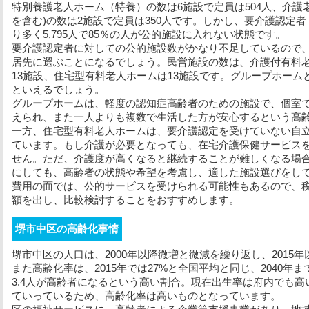
特別養護老人ホーム（特養）の数は6施設で定員は504人、介護
を含む)の数は2施設で定員は350人です。しかし、要介護認定
り多く5,795人で85％の人が公的施設に入れない状態です。
要介護認定者に対しての公的施設数がかなり不足しているので
居先に選ぶことになるでしょう。民営施設の数は、介護付有料老
13施設、住宅型有料老人ホームは13施設です。グループホー
といえるでしょう。
グループホームは、軽度の認知症高齢者のための施設で、個室
えられ、また一人よりも複数で生活した方が安心するという高
一方、住宅型有料老人ホームは、要介護認定を受けていない自
ています。もし介護が必要となっても、在宅介護保健サービス
せん。ただ、介護度が高くなると継続することが難しくなる場
にしても、高齢者の状態や希望を考慮し、適した施設選びをし
費用の面では、公的サービスを受けられる可能性もあるので、
額を出し、比較検討することをおすすめします。
堺市中区の高齢化事情
堺市中区の人口は、2000年以降微増と微減を繰り返し、2015
また高齢化率は、2015年では27%と全国平均と同じ、2040年
3.4人が高齢者になるという高い割合。現在出生率は府内でも
ていっているため、高齢化率は高いものとなっています。