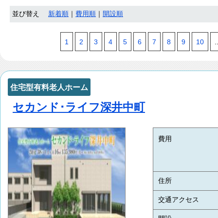
並び替え
新着順
｜
費用順
｜
開設順
1
2
3
4
5
6
7
8
9
10
.
住宅型有料老人ホーム
セカンド･ライフ深井中町
費用
住所
交通アクセス