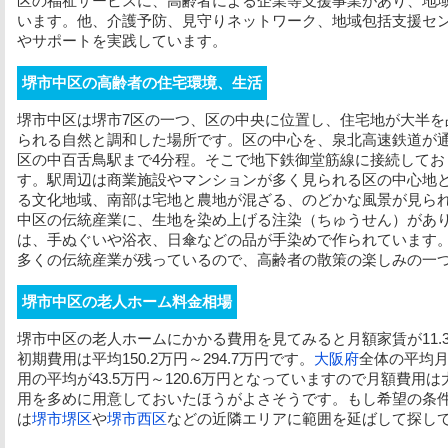
区の福祉サービスに、高齢者による企業等支援事業があり、地
います。他、介護予防、見守りネットワーク、地域包括支援セ
やサポートを実践しています。
堺市中区の高齢者の住宅環境、生活
堺市中区は堺市7区の一つ、区の中央に位置し、住宅地が大半を
られる自然と調和した場所です。区の中心を、泉北高速鉄道が
区の中百舌鳥駅まで4分程。そこで地下鉄御堂筋線に接続してお
す。駅周辺は商業施設やマンションが多く見られる区の中心地
る文化地域、南部は宅地と農地が混ざる、のどかな風景が見ら
中区の伝統産業に、生地を染め上げる注染（ちゅうせん）があ
は、手ぬぐいや浴衣、日傘などの品が手染めで作られています
多くの伝統産業が残っているので、高齢者の散策の楽しみの一
堺市中区の老人ホーム料金相場
堺市中区の老人ホームにかかる費用を見てみると
月額家賃
が11
初期費用
は平均150.2万円～294.7万円です。
大阪府
全体の平均
用
の平均が43.5万円～120.6万円となっていますので月額費
用
を多めに用意しておいたほうがよさそうです。もし希望の条
は
堺市堺区
や
堺市西区
などの近隣エリアに範囲を延ばして探し