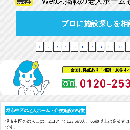
Web未掲載の老人ホーム
プロに施設探しを相
1
2
3
4
5
6
7
8
9
10
.
全国に拠点あり！相談・見学す
堺市中区の老人ホーム・介護施設の特徴
堺市中区の総人口は、2018年で123,589人。65歳以上の高齢者は
です。