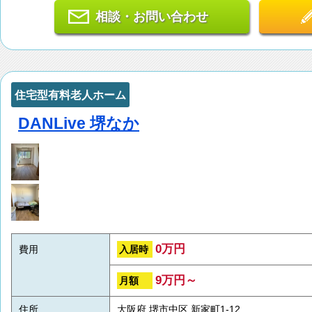
相談・お問い合わせ
住宅型有料老人ホーム
DANLive 堺なか
0万円
入居時
費用
9万円～
月額
住所
大阪府 堺市中区 新家町1-12