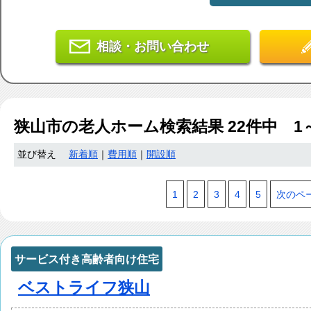
相談・お問い合わせ
狭山市
の老人ホーム検索結果
22
件中 1
並び替え
新着順
｜
費用順
｜
開設順
1
2
3
4
5
次のペ
サービス付き高齢者向け住宅
ベストライフ狭山