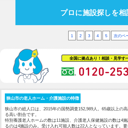
プロに施設探しを相
1
2
3
4
5
次のペ
全国に拠点あり！相談・見学す
狭山市の老人ホーム・介護施設の特徴
狭山市の総人口は、2015年の国勢調査152,989人。65歳以上の高
る高い割合です。
特別養護老人ホームの数は11施設、介護老人保健施設の数は4施
るのは4施設のみ。受け入れ可能人数は22人となっています。要介