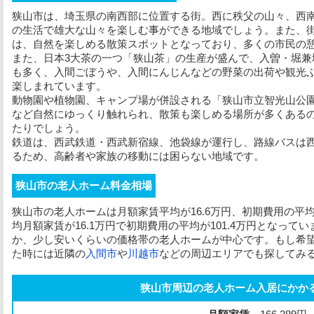
狭山市は、埼玉県の南西部に位置する街。西に秩父の山々、西
の生活で雄大な山々を楽しむ事ができる地域でしょう。また、
は、自然を楽しめる散策スポットとなっており、多くの市民の
また、日本3大茶の一つ「狭山茶」の生産が盛んで、入曽・堀兼
も多く、入間ごぼうや、入間にんじんなどの野菜の出荷や観光
楽しまれています。
動物園や植物園、キャンプ場が併設される「狭山市立智光山公
など自然にゆっくり触れられ、散策も楽しめる場所が多くある
たりでしょう。
鉄道は、西武鉄道・西武新宿線、池袋線が運行し、路線バスは
るため、高齢者や家族の移動には困らない地域です。
狭山市の老人ホーム料金相場
狭山市の老人ホームは
月額家賃
平均が16.6万円、
初期費用
の平均
均
月額家賃
が16.1万円で
初期費用
の平均が101.4万円となって
か、少し安いくらいの価格帯の老人ホームが中心です。もし希
た時には近隣の
入間市
や
川越市
などの周辺エリアでも探してみ
狭山市周辺の老人ホーム入居にかか