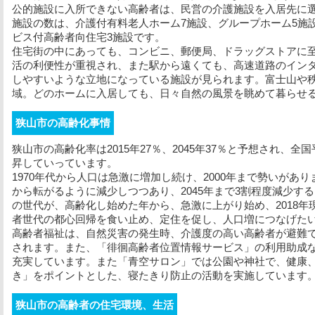
公的施設に入所できない高齢者は、民営の介護施設を入居先に
施設の数は、介護付有料老人ホーム7施設、グループホーム5施
ビス付高齢者向住宅3施設です。
住宅街の中にあっても、コンビニ、郵便局、ドラッグストアに
活の利便性が重視され、また駅から遠くても、高速道路のイン
しやすいような立地になっている施設が見られます。富士山や
域。どのホームに入居しても、日々自然の風景を眺めて暮らせ
狭山市の高齢化事情
狭山市の高齢化率は2015年27％、2045年37％と予想され、
昇していっています。
1970年代から人口は急激に増加し続け、2000年まで勢いがあり
から転がるように減少しつつあり、2045年まで3割程度減少する
の世代が、高齢化し始めた年から、急激に上がり始め、2018
者世代の都心回帰を食い止め、定住を促し、人口増につなげた
高齢者福祉は、自然災害の発生時、介護度の高い高齢者が避難
されます。また、「徘徊高齢者位置情報サービス」の利用助成
充実しています。また「青空サロン」では公園や神社で、健康
き」をポイントとした、寝たきり防止の活動を実施しています
狭山市の高齢者の住宅環境、生活