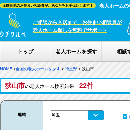
老人ホームの
全国各地のお住まい相談員が、あなたをお手伝いします！
ご相談から入居まで、お住まい相談員が
老人ホーム探しを無料でサポート
トップ
老人ホームを探す
相談
HOME
>
全国の老人ホームを探す
>
埼玉県
>
狭山市
狭山市
22件
の老人ホーム検索結果
地域