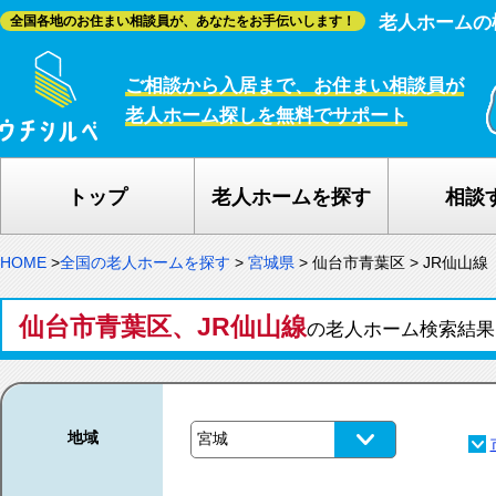
老人ホームの
全国各地のお住まい相談員が、あなたをお手伝いします！
ご相談から入居まで、お住まい相談員が
老人ホーム探しを無料でサポート
トップ
老人ホームを探す
相談
HOME
>
全国の老人ホームを探す
>
宮城県
>
仙台市青葉区
>
JR仙山線
仙台市青葉区、JR仙山線
の老人ホーム検索結
地域