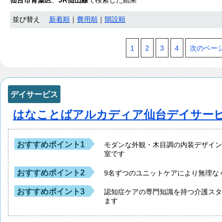
仙台市青葉区
、
JR仙山線
で検索した結果
並び替え
新着順
｜
費用順
｜
開設順
1
2
3
4
次のペー
デイサービス
はなことばアルカディア仙台デイサー
おすすめポイント1
モダンな外観・木目調の内装デザイ
室です
おすすめポイント2
9名ずつのユニットケアにより無理な
おすすめポイント3
認知症ケアの専門知識を持つ介護スタ
ます