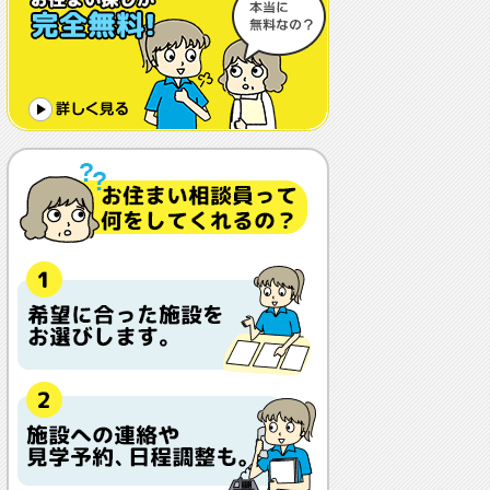
体調や病状が悪化しても最後まで住め
ますか？
認知症でも入れますか？
入居金が無料～何千万円と大きな差が
あるけど、どこが違うの？
入居するとどんな人がサービスをして
くれるの？
本当に相談無料？
他の紹介会社と「ウチシルベ」はどう
違うの？aa