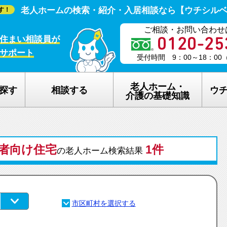
老人ホームの検索・紹介・入居相談なら【ウチシル
す！
ご相談・お問い合わせ
住まい相談員が
サポート
受付時間 9：00～18：0
老人ホーム・
探す
相談する
ウ
介護の基礎知識
老人ホームの種類
ウチシルベの
者向け住宅
介護保険のしくみ
1件
老人ホーム探
の老人ホーム検索結果
在宅介護サービスについて
老人ホーム探
認知症について
ウチシルベの
生活保護について
ウチシルベF