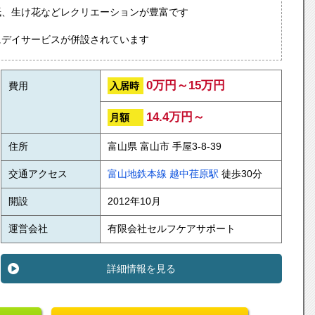
紙、生け花などレクリエーションが豊富です
にデイサービスが併設されています
0万円～15万円
入居時
費用
14.4万円～
月額
住所
富山県 富山市 手屋3-8-39
交通アクセス
富山地鉄本線
越中荏原駅
徒歩30分
開設
2012年10月
運営会社
有限会社セルフケアサポート
詳細情報を見る