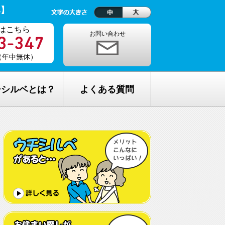
ベ】
はこちら
お問い合わせ
0（年中無休）
チシルベとは？
よくある質問
理念
1ヵ月の生活費はどれくらい？
しが完全無料の理由
老人ホームの種類が複雑でわからな
い・・
し無料相談の流れ
どんな人が入居しているの？
メリット
希望してもなかなか入れないのでは？
C加盟について