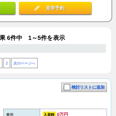
見学予約
結果
6
件中 1～5件を表示
2
次のページへ
検討リストに追加
0万円
入居時
費用