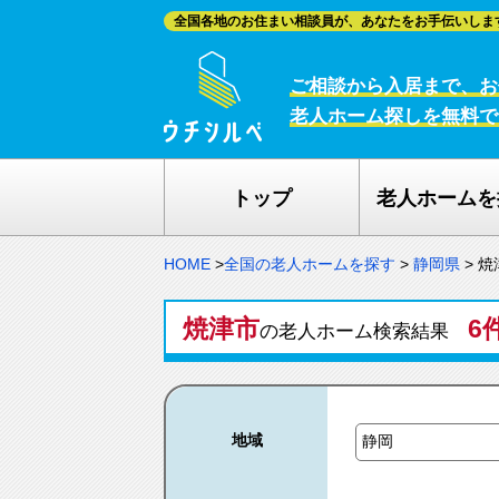
全国各地のお住まい相談員が、あなたをお手伝いしま
ご相談から入居まで、お
老人ホーム探しを無料で
トップ
老人ホームを
HOME
>
全国の老人ホームを探す
>
静岡県
>
焼
焼津市
6
の老人ホーム検索結果
地域