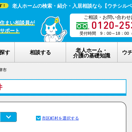
老人ホームの検索・紹介・入居相談なら【ウチシル
す！
ご相談・お問い合わせ
住まい相談員が
サポート
受付時間 9：00～18：0
老人ホーム・
探す
相談する
ウ
介護の基礎知識
津市
老人ホームの種類
ウチシルベの
件
介護保険のしくみ
老人ホーム探
在宅介護サービスについて
老人ホーム探
認知症について
ウチシルベの
生活保護について
ウチシルベF