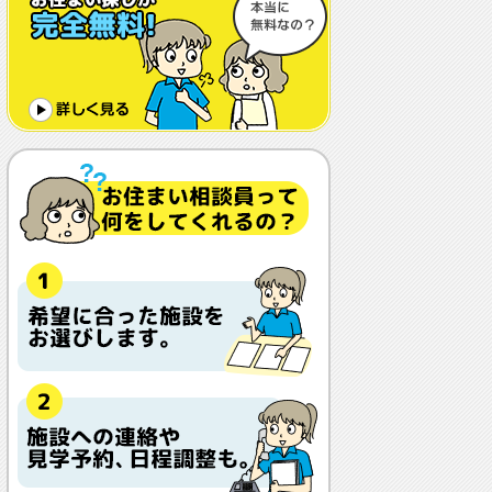
体調や病状が悪化しても最後まで住め
ますか？
認知症でも入れますか？
入居金が無料～何千万円と大きな差が
あるけど、どこが違うの？
入居するとどんな人がサービスをして
くれるの？
本当に相談無料？
他の紹介会社と「ウチシルベ」はどう
違うの？aa