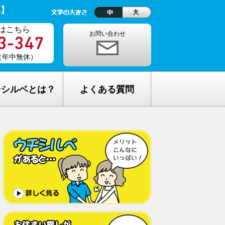
ベ】
はこちら
お問い合わせ
0（年中無休）
チシルベとは？
よくある質問
理念
1ヵ月の生活費はどれくらい？
しが完全無料の理由
老人ホームの種類が複雑でわからな
い・・
し無料相談の流れ
どんな人が入居しているの？
メリット
希望してもなかなか入れないのでは？
C加盟について