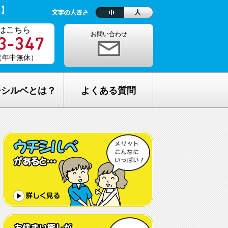
ベ】
はこちら
お問い合わせ
0（年中無休）
チシルベとは？
よくある質問
理念
1ヵ月の生活費はどれくらい？
しが完全無料の理由
老人ホームの種類が複雑でわからな
い・・
し無料相談の流れ
どんな人が入居しているの？
メリット
希望してもなかなか入れないのでは？
C加盟について