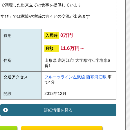
房で調理した出来立ての食事を提供しています
むすび」では家族や地域の方々との交流が出来ます
0万円
入居時
費用
11.6万円～
月額
住所
山形県 寒河江市 大字寒河江字塩水6
番1
交通アクセス
フルーツライン左沢線
西寒河江駅
車
で4分
開設
2013年12月
詳細情報を見る