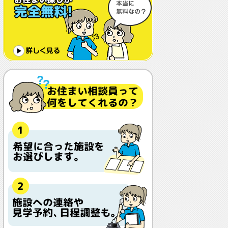
体調や病状が悪化しても最後まで住め
ますか？
認知症でも入れますか？
入居金が無料～何千万円と大きな差が
あるけど、どこが違うの？
入居するとどんな人がサービスをして
くれるの？
本当に相談無料？
他の紹介会社と「ウチシルベ」はどう
違うの？aa