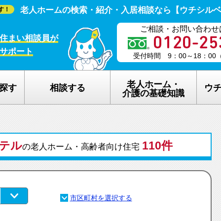
老人ホームの検索・紹介・入居相談なら【ウチシル
す！
ご相談・お問い合わせ
住まい相談員が
サポート
受付時間 9：00～18：0
老人ホーム・
探す
相談する
ウ
介護の基礎知識
老人ホームの種類
ウチシルベの
テル
介護保険のしくみ
110件
老人ホーム探
の老人ホーム・高齢者向け住宅
在宅介護サービスについて
老人ホーム探
認知症について
ウチシルベの
生活保護について
ウチシルベF