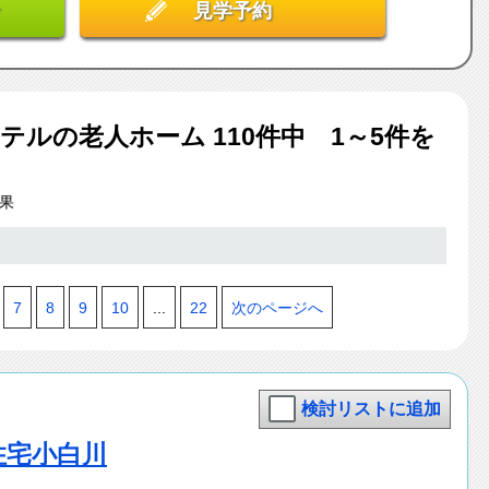
見学予約
ーテル
の老人ホーム
110
件中 1～5件を
果
7
8
9
10
...
22
次のページへ
検討リストに追加
住宅小白川