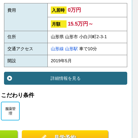
0万円
入居時
費用
15.5万円～
月額
住所
山形県 山形市 小白川町2-3-1
交通アクセス
山形線
山形駅
車で10分
開設
2019年5月
詳細情報を見る
こだわり条件
服薬管
理
見学予約