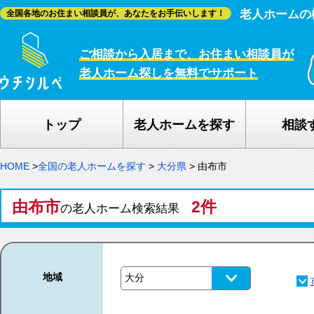
老人ホームの
全国各地のお住まい相談員が、あなたをお手伝いします！
ご相談から入居まで、お住まい相談員が
老人ホーム探しを無料でサポート
トップ
老人ホームを探す
相談
HOME
>
全国の老人ホームを探す
>
大分県
>
由布市
由布市
2件
の老人ホーム検索結果
地域