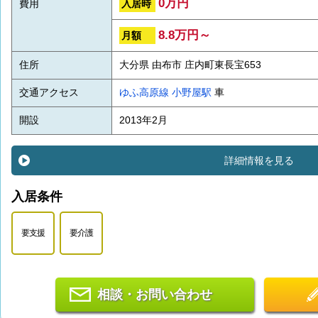
0万円
入居時
費用
8.8万円～
月額
住所
大分県 由布市 庄内町東長宝653
交通アクセス
ゆふ高原線
小野屋駅
車
開設
2013年2月
詳細情報を見る
入居条件
要支援
要介護
相談・お問い合わせ