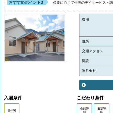
おすすめポイント3
必要に応じて併設のデイサービス・
費用
住所
交通アクセス
開設
運営会社
入居条件
こだわり条件
金銭管
服薬管
要介護
理
理