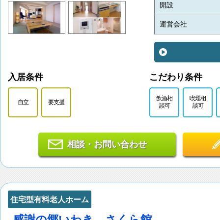
開設
運営会社
入居条件
こだわり条件
飲酒相
喫煙相
自立
要支援
談可
談可
相談・お問い合わせ
住宅型有料老人ホーム
感謝の郷いわき さくら館