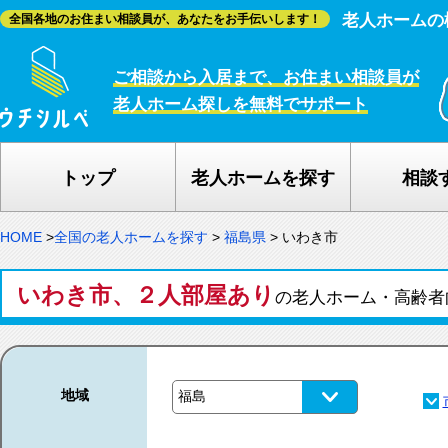
老人ホームの
全国各地のお住まい相談員が、あなたをお手伝いします！
ご相談から入居まで、お住まい相談員が
老人ホーム探しを無料でサポート
トップ
老人ホームを探す
相談
HOME
>
全国の老人ホームを探す
>
福島県
>
いわき市
いわき市、２人部屋あり
の老人ホーム・高齢
地域