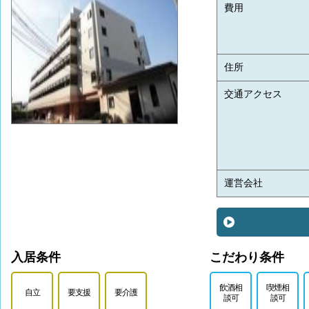
費用
住所
交通アクセス
運営会社
入居条件
こだわり条件
飲酒相
喫煙相
自立
要支援
要介護
談可
談可