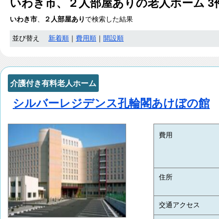
いわき市、２人部屋あり
の老人ホーム
3
いわき市
、
２人部屋あり
で検索した結果
並び替え
新着順
｜
費用順
｜
開設順
介護付き有料老人ホーム
シルバーレジデンス孔輪閣あけぼの館
費用
住所
交通アクセス