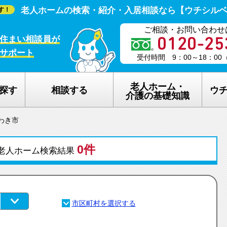
老人ホームの検索・紹介・入居相談なら【ウチシル
す！
ご相談・お問い合わせ
住まい相談員が
サポート
受付時間 9：00～18：0
老人ホーム・
探す
相談する
ウ
介護の基礎知識
わき市
老人ホームの種類
ウチシルベの
0件
介護保険のしくみ
老人ホーム探
老人ホーム検索結果
在宅介護サービスについて
老人ホーム探
認知症について
ウチシルベの
生活保護について
ウチシルベF