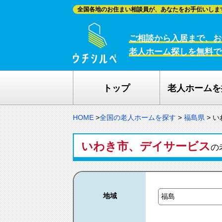
全国各地のお住まい相談員が、あなたをお手伝いしま
ご相談から入居まで、お
老人ホーム探しを無料で
トップ
老人ホームを
HOME
>
全国の老人ホームを探す
>
福島県
>
い
いわき市、デイサービス
の
地域