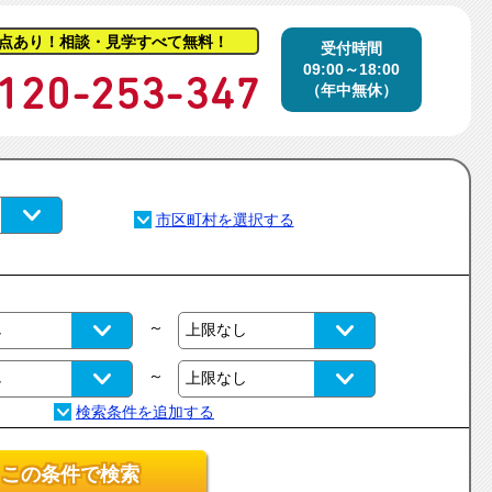
点あり！相談・見学すべて無料！
受付時間
09:00～18:00
（年中無休）
～
～
この条件で検索