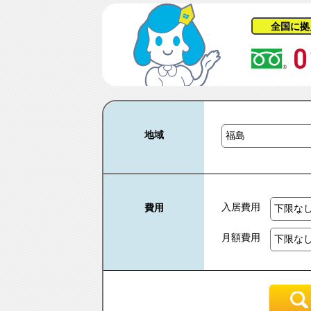
全国に拠
地域
入居費用
費用
月額費用