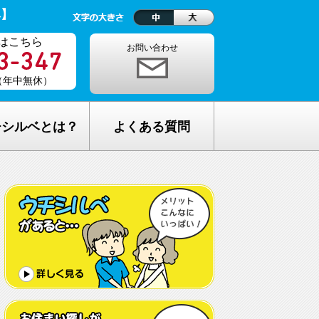
ベ】
はこちら
お問い合わせ
0（年中無休）
チシルベとは？
よくある質問
理念
1ヵ月の生活費はどれくらい？
しが完全無料の理由
老人ホームの種類が複雑でわからな
い・・
し無料相談の流れ
どんな人が入居しているの？
メリット
希望してもなかなか入れないのでは？
C加盟について