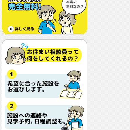
体調や病状が悪化しても最後まで住め
ますか？
認知症でも入れますか？
入居金が無料～何千万円と大きな差が
あるけど、どこが違うの？
入居するとどんな人がサービスをして
くれるの？
本当に相談無料？
他の紹介会社と「ウチシルベ」はどう
違うの？aa