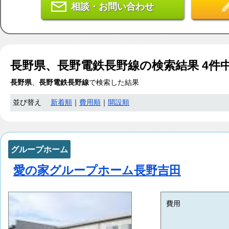
相談・お問い合わせ
長野県、長野電鉄長野線
の検索結果
4
件
長野県
、
長野電鉄長野線
で検索した結果
並び替え
新着順
｜
費用順
｜
開設順
グループホーム
愛の家グループホーム長野吉田
費用