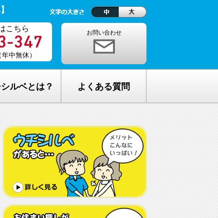
ベ】
はこちら
お問い合わせ
0（年中無休）
チシルベとは？
よくある質問
理念
1ヵ月の生活費はどれくらい？
しが完全無料の理由
老人ホームの種類が複雑でわからな
い・・
し無料相談の流れ
どんな人が入居しているの？
メリット
希望してもなかなか入れないのでは？
C加盟について