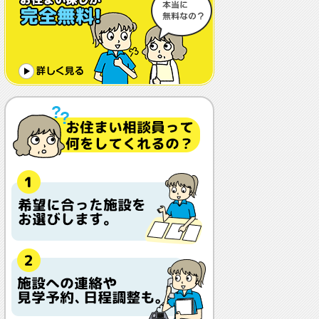
体調や病状が悪化しても最後まで住め
ますか？
認知症でも入れますか？
入居金が無料～何千万円と大きな差が
あるけど、どこが違うの？
入居するとどんな人がサービスをして
くれるの？
本当に相談無料？
他の紹介会社と「ウチシルベ」はどう
違うの？aa