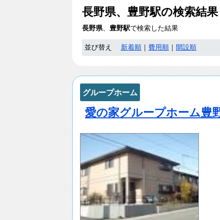
長野県、豊野駅
の検索結
長野県
、
豊野駅
で検索した結果
並び替え
新着順
｜
費用順
｜
開設順
グループホーム
愛の家グループホーム豊