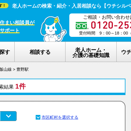
老人ホームの検索・紹介・入居相談なら【ウチシル
す！
ご相談・お問い合わせ
住まい相談員が
サポート
受付時間 9：00～18：0
老人ホーム・
探す
相談する
ウ
介護の基礎知識
R飯山線
>
豊野駅
老人ホームの種類
ウチシルベの
1件
介護保険のしくみ
老人ホーム探
索結果
在宅介護サービスについて
老人ホーム探
認知症について
ウチシルベの
生活保護について
ウチシルベF