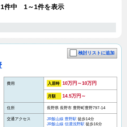
果
1
件中 1～1件を表示
検討リストに追加
野
10万円～10万円
入居時
費用
14.5万円～
月額
住所
長野県 長野市 豊野町豊野797-14
交通アクセス
JR飯山線
豊野駅
徒歩14分
JR飯山線
信濃浅野駅
徒歩16分