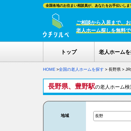
全国各地のお住まい相談員が、あなたをお手伝いしま
ご相談から入居まで、お
老人ホーム探しを無料で
トップ
老人ホームを
HOME
>
全国の老人ホームを探す
>
長野県
>
J
長野県、豊野駅
の老人ホーム検
地域