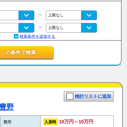
～
～
この条件で検索
検討リストに追加
豊野
10万円～10万円
入居時
費用