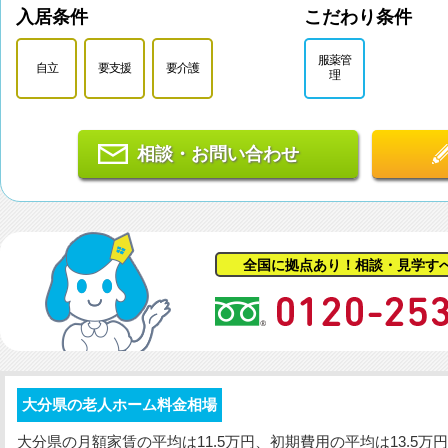
入居条件
こだわり条件
服薬管
自立
要支援
要介護
理
相談・お問い合わせ
全国に拠点あり！相談・見学す
大分県の老人ホーム料金相場
大分県の
月額家賃
の平均は11.5万円、
初期費用
の平均は13.5