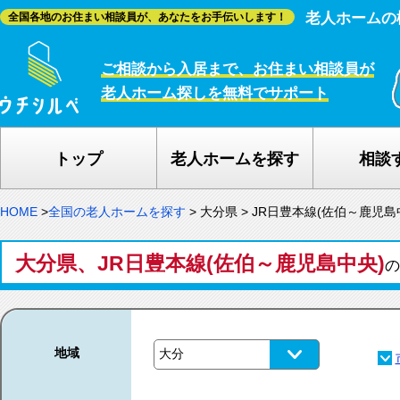
老人ホームの
全国各地のお住まい相談員が、あなたをお手伝いします！
ご相談から入居まで、お住まい相談員が
老人ホーム探しを無料でサポート
トップ
老人ホームを探す
相談
HOME
>
全国の老人ホームを探す
>
大分県
>
JR日豊本線(佐伯～鹿児島
大分県、JR日豊本線(佐伯～鹿児島中央)
地域