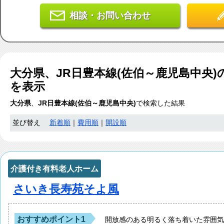
相談・お問い合わせ
大分県、JR日豊本線(佐伯～鹿児島中央)
を表示
大分県
、
JR日豊本線(佐伯～鹿児島中央)
で検索した結果
並び替え
新着順
｜
費用順
｜
開設順
介護付き有料老人ホーム
さいき長寿苑そよ風
おすすめポイント1
開放感のある明るく落ち着いた雰囲