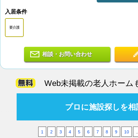
入居条件
要介護
相談・お問い合わせ
Web未掲載の老人ホーム
プロに施設探しを相
1
2
3
4
5
6
7
8
9
10
.