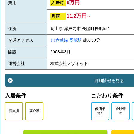
0万円
入居時
費用
11.2万円～
月額
住所
岡山県 瀬戸内市 長船町長船551
交通アクセス
JR赤穂線
長船駅
徒歩30分
開設
2003年3月
運営会社
株式会社メゾネット
詳細情報を見る
入居条件
こだわり条件
飲酒相
金銭管
要支援
要介護
談可
理