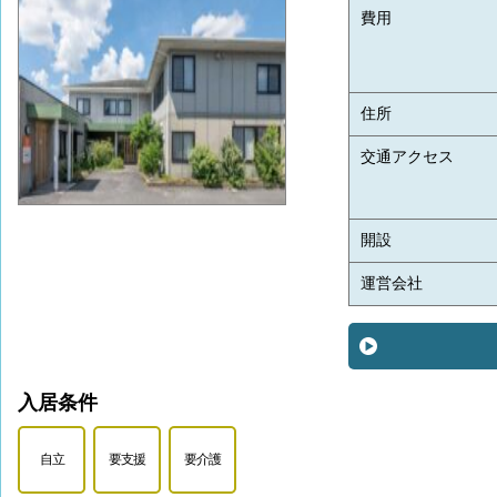
費用
住所
交通アクセス
開設
運営会社
入居条件
自立
要支援
要介護