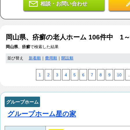
相談・お問い合わせ
岡山県、疥癬
の老人ホーム
106
件中 1
岡山県
、
疥癬
で検索した結果
並び替え
新着順
｜
費用順
｜
開設順
1
2
3
4
5
6
7
8
9
10
.
グループホーム
グループホーム星の家