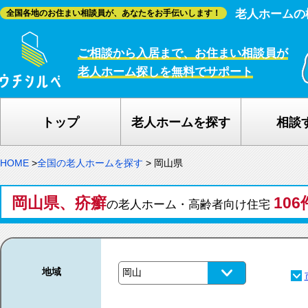
老人ホームの
全国各地のお住まい相談員が、あなたをお手伝いします！
ご相談から入居まで、お住まい相談員が
老人ホーム探しを無料でサポート
トップ
老人ホームを探す
相談
HOME
>
全国の老人ホームを探す
>
岡山県
岡山県、疥癬
106
の老人ホーム・高齢者向け住宅
地域