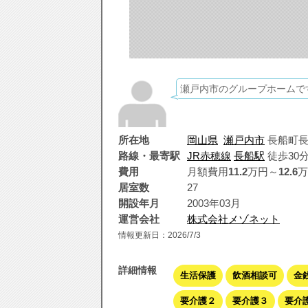
瀬戸内市のグループホームで
所在地
岡山県
瀬戸内市
長船町長
路線・最寄駅
JR赤穂線
長船駅
徒歩30
費用
月額費用
11.2
万円～
12.6
万
居室数
27
開設年月
2003年03月
運営会社
株式会社メゾネット
情報更新日：2026/7/3
詳細情報
生活保護
飲酒相談可
金
要介護２
要介護３
要介