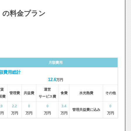
 の料金プラン
月額費用
額費用総計
12.6
万円
家賃
運営
管理費
共益費
食費
水光熱費
その他
居費
サービス費
.9
2.2
0
0
3.4
0
管理共益費に込み
万円
万円
万円
万円
万円
万円