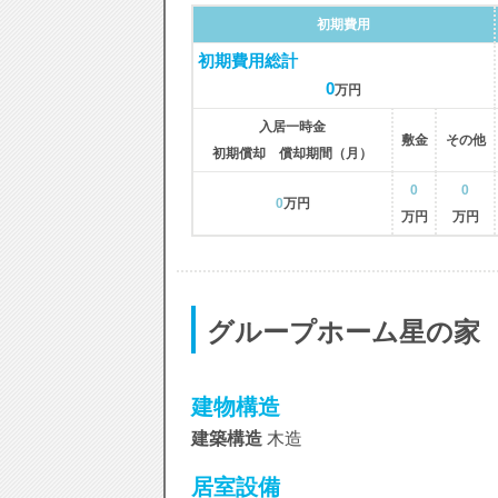
初期費用
初期費用総計
0
万円
入居一時金
敷金
その他
初期償却 償却期間（月）
0
0
0
万円
万円
万円
グループホーム星の家
建物構造
建築構造
木造
居室設備