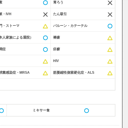
素
胃ろう
・IVH
たん吸引
門・ストーマ
バルーン・カテーテル
本人家族による通院）
褥瘡
調症
疥癬
HIV
球菌感染症・MRSA
筋萎縮性側索硬化症・ALS
ミキサー食