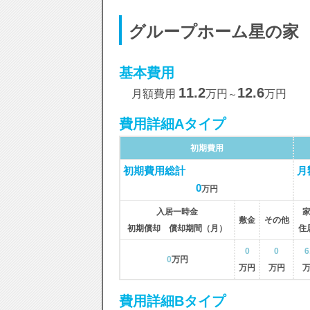
グループホーム星の家
基本費用
11.2
12.6
月額費用
万円
万円
～
費用詳細Aタイプ
初期費用
初期費用総計
月
0
万円
入居一時金
敷金
その他
初期償却 償却期間（月）
住
0
0
6
0
万円
万円
万円
費用詳細Bタイプ