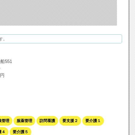
す。
船551
分
円
銭管理
服薬管理
訪問看護
要支援２
要介護１
護４
要介護５