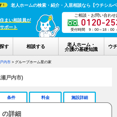
老人ホームの検索・紹介・入居相談なら【ウチシル
す！
ご相談・お問い合わせ
住まい相談員が
サポート
受付時間 9：00～18：0
老人ホーム・
探す
相談する
ウ
介護の基礎知識
戸内市
>
グループホーム星の家
老人ホームの種類
ウチシルベの
介護保険のしくみ
老人ホーム探
瀬戸内市)
在宅介護サービスについて
老人ホーム探
条件
料金
施設詳細
認知症について
ウチシルベの
 の詳細
生活保護について
ウチシルベF