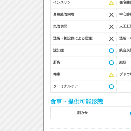
インスリン
在宅酸
鼻腔経管栄養
中心静脈
気管切開
人工肛
透析（施設側による送迎）
透析（
認知症
統合失
肝炎
結核
梅毒
ブドウ
ターミナルケア
食事・提供可能形態
刻み食