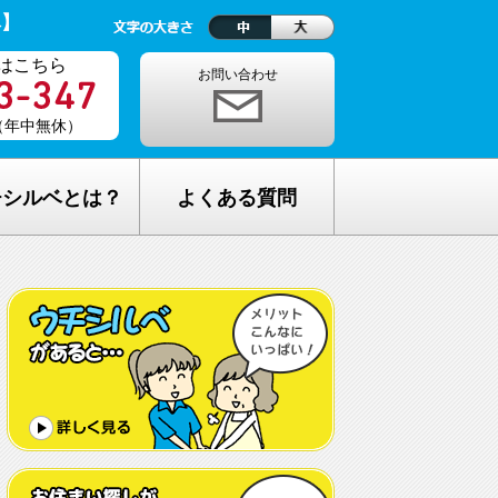
ベ】
はこちら
お問い合わせ
0（年中無休）
チシルベとは？
よくある質問
理念
1ヵ月の生活費はどれくらい？
しが完全無料の理由
老人ホームの種類が複雑でわからな
い・・
し無料相談の流れ
どんな人が入居しているの？
メリット
希望してもなかなか入れないのでは？
C加盟について