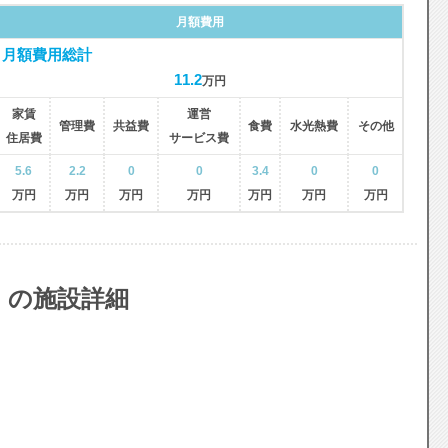
月額費用
月額費用総計
11.2
万円
家賃
運営
管理費
共益費
食費
水光熱費
その他
住居費
サービス費
5.6
2.2
0
0
3.4
0
0
万円
万円
万円
万円
万円
万円
万円
 の施設詳細