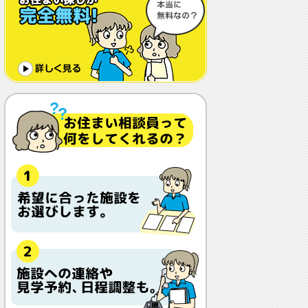
体調や病状が悪化しても最後まで住め
ますか？
認知症でも入れますか？
入居金が無料～何千万円と大きな差が
あるけど、どこが違うの？
入居するとどんな人がサービスをして
くれるの？
本当に相談無料？
他の紹介会社と「ウチシルベ」はどう
違うの？aa