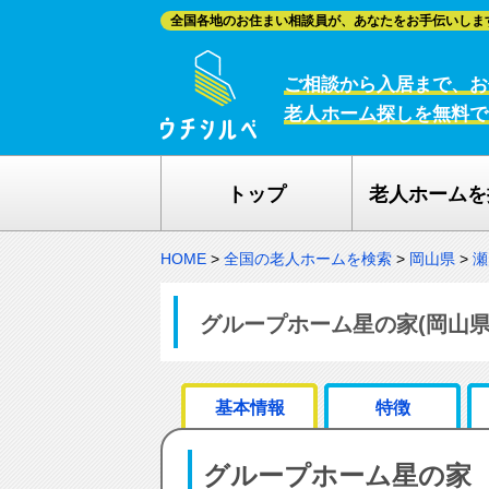
全国各地のお住まい相談員が、あなたをお手伝いしま
ご相談から入居まで、お
老人ホーム探しを無料で
トップ
老人ホームを
HOME
>
全国の老人ホームを検索
>
岡山県
>
瀬
グループホーム星の家(岡山県
基本情報
特徴
グループホーム星の家