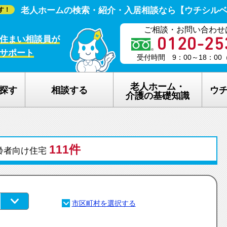
老人ホームの検索・紹介・入居相談なら【ウチシル
す！
ご相談・お問い合わせ
住まい相談員が
サポート
受付時間 9：00～18：0
老人ホーム・
探す
相談する
ウ
介護の基礎知識
老人ホームの種類
ウチシルベの
111件
介護保険のしくみ
老人ホーム探
齢者向け住宅
在宅介護サービスについて
老人ホーム探
認知症について
ウチシルベの
生活保護について
ウチシルベF