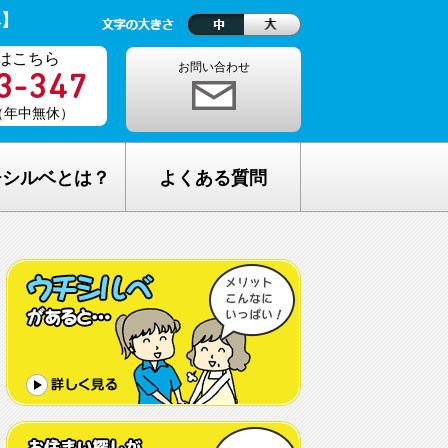
ベ】
はこちら
お問い合わせ
0（年中無休）
チシルベとは？
よくある質問
理念
1ヵ月の生活費はどれくらい？
しが完全無料の理由
老人ホームの種類が複雑でわからな
い・・
し無料相談の流れ
どんな人が入居しているの？
メリット
希望してもなかなか入れないのでは？
C加盟について