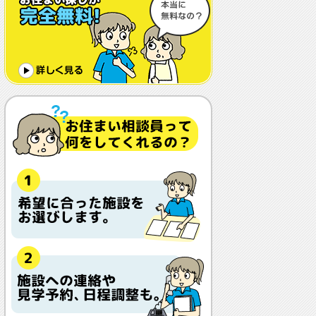
体調や病状が悪化しても最後まで住め
ますか？
認知症でも入れますか？
入居金が無料～何千万円と大きな差が
あるけど、どこが違うの？
入居するとどんな人がサービスをして
くれるの？
本当に相談無料？
他の紹介会社と「ウチシルベ」はどう
違うの？aa