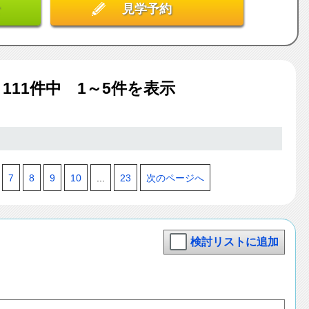
見学予約
ム
111
件中 1～5件を表示
7
8
9
10
...
23
次のページへ
検討リストに追加