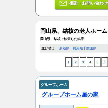
相談・お問い合わせ
岡山県、結核
の老人ホー
岡山県
、
結核
で検索した結果
並び替え
新着順
｜
費用順
｜
開設順
1
2
3
4
5
6
グループホーム
グループホーム星の家