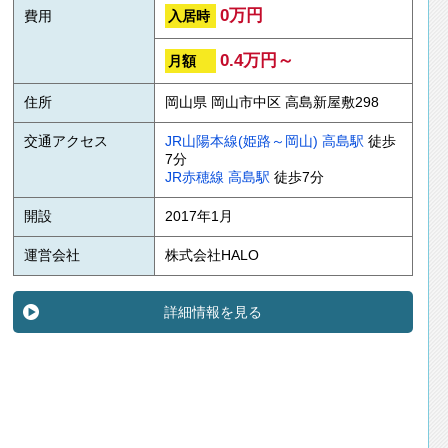
0万円
入居時
費用
0.4万円～
月額
住所
岡山県 岡山市中区 高島新屋敷298
交通アクセス
JR山陽本線(姫路～岡山)
高島駅
徒歩
7分
JR赤穂線
高島駅
徒歩7分
開設
2017年1月
運営会社
株式会社HALO
詳細情報を見る