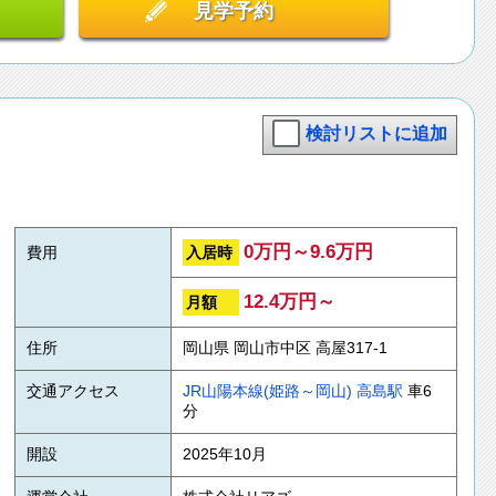
見学予約
検討リストに追加
0万円～9.6万円
入居時
費用
12.4万円～
月額
住所
岡山県 岡山市中区 高屋317-1
交通アクセス
JR山陽本線(姫路～岡山)
高島駅
車6
分
開設
2025年10月