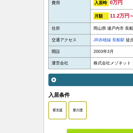
0万円
入居時
費用
11.2万円
月額
住所
岡山県 瀬戸内市 長船
交通アクセス
JR赤穂線
長船駅
徒歩
開設
2003年3月
運営会社
株式会社メゾネット
入居条件
要支援
要介護