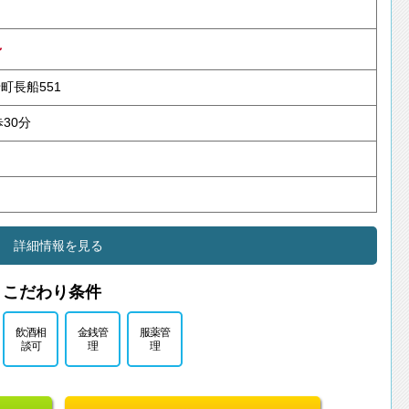
～
町長船551
30分
詳細情報を見る
こだわり条件
飲酒相
金銭管
服薬管
談可
理
理