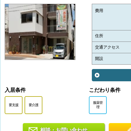
費用
住所
交通アクセス
開設
入居条件
こだわり条件
服薬管
要支援
要介護
理
相談・お問い合わせ