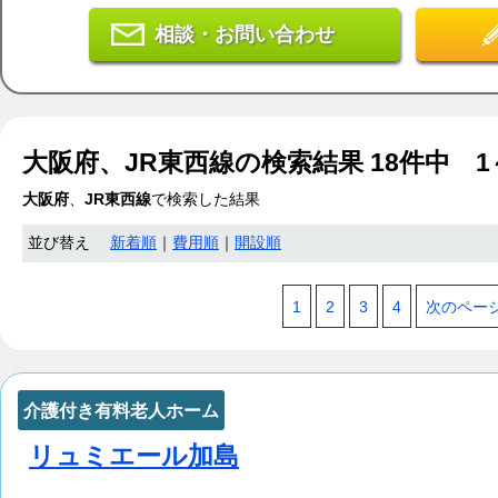
相談・お問い合わせ
大阪府、JR東西線
の検索結果
18
件中 1
大阪府
、
JR東西線
で検索した結果
並び替え
新着順
｜
費用順
｜
開設順
1
2
3
4
次のペー
介護付き有料老人ホーム
リュミエール加島