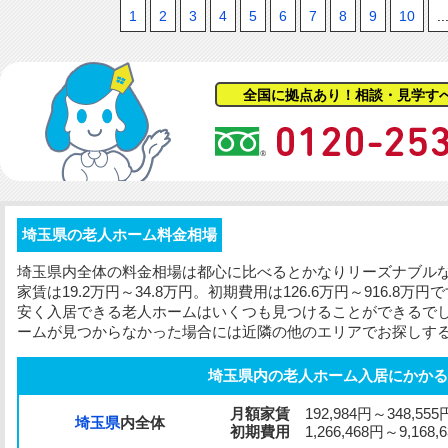
1
2
3
4
5
6
7
8
9
10
..
全国に拠点あり！相談・見学す
埼玉県の老人ホーム料金相場
埼玉県内全体の料金相場は都心に比べるとかなりリーズナブル
家賃は19.2万円～34.8万円。
初期費用
は126.6万円～916.8
安く入居できる老人ホームはいくつも見つけることができるで
ームが見つからなかった場合には近隣の他のエリアでお探しす
埼玉県内の老人ホーム入居にかかる
月額家賃
192,984円～348,555
埼玉県
内全体
初期費用
1,266,468円～9,168,