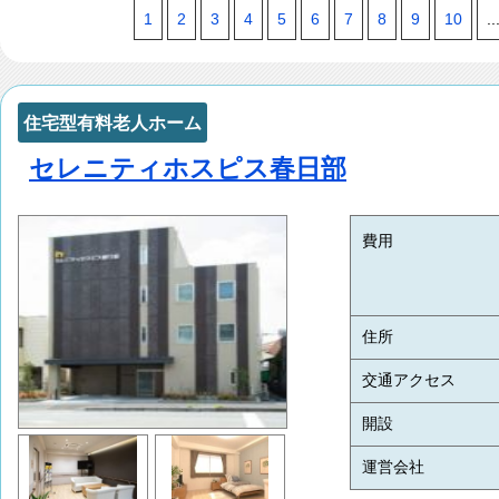
1
2
3
4
5
6
7
8
9
10
..
住宅型有料老人ホーム
セレニティホスピス春日部
費用
住所
交通アクセス
開設
運営会社