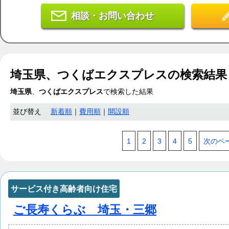
相談・お問い合わせ
埼玉県、つくばエクスプレス
の検索結
埼玉県
、
つくばエクスプレス
で検索した結果
並び替え
新着順
｜
費用順
｜
開設順
1
2
3
4
5
次のペ
サービス付き高齢者向け住宅
ご長寿くらぶ 埼玉・三郷