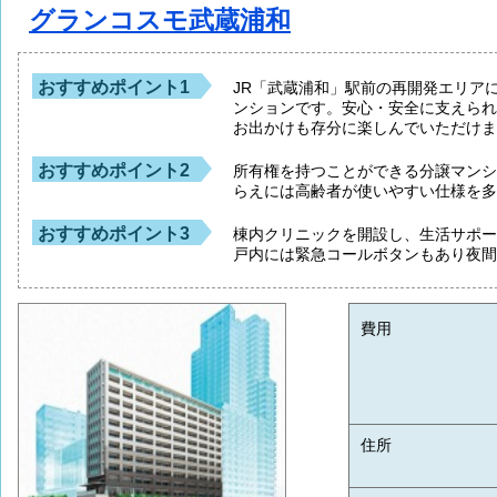
グランコスモ武蔵浦和
おすすめポイント1
JR「武蔵浦和」駅前の再開発エリア
ンションです。安心・安全に支えら
お出かけも存分に楽しんでいただけ
おすすめポイント2
所有権を持つことができる分譲マン
らえには高齢者が使いやすい仕様を
おすすめポイント3
棟内クリニックを開設し、生活サポ
戸内には緊急コールボタンもあり夜
費用
住所