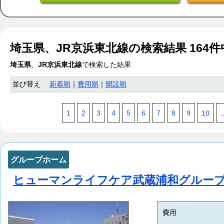
埼玉県、JR京浜東北線
の検索結果
164
件
埼玉県
、
JR京浜東北線
で検索した結果
並び替え
新着順
｜
費用順
｜
開設順
1
2
3
4
5
6
7
8
9
10
.
グループホーム
ヒューマンライフケア武蔵浦和グルー
費用