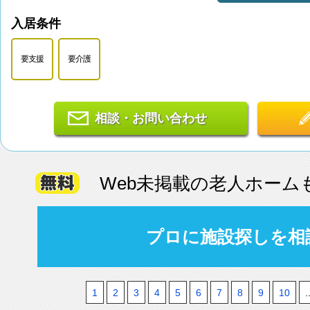
入居条件
要支援
要介護
相談・お問い合わせ
Web未掲載の老人ホーム
プロに施設探しを相
1
2
3
4
5
6
7
8
9
10
.