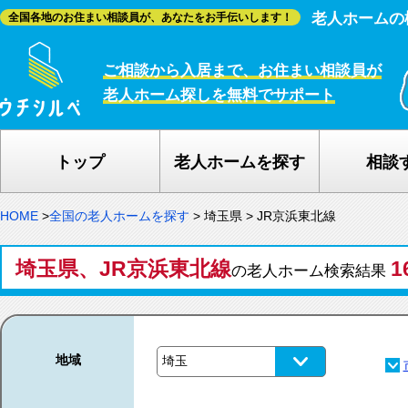
老人ホームの
全国各地のお住まい相談員が、あなたをお手伝いします！
ご相談から入居まで、お住まい相談員が
老人ホーム探しを無料でサポート
トップ
老人ホームを探す
相談
HOME
>
全国の老人ホームを探す
>
埼玉県
>
JR京浜東北線
埼玉県、JR京浜東北線
1
の老人ホーム検索結果
地域