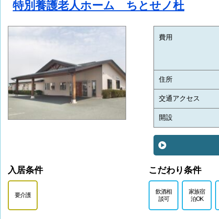
特別養護老人ホーム ちとせノ杜
費用
住所
交通アクセス
開設
入居条件
こだわり条件
飲酒相
家族宿
要介護
談可
泊OK