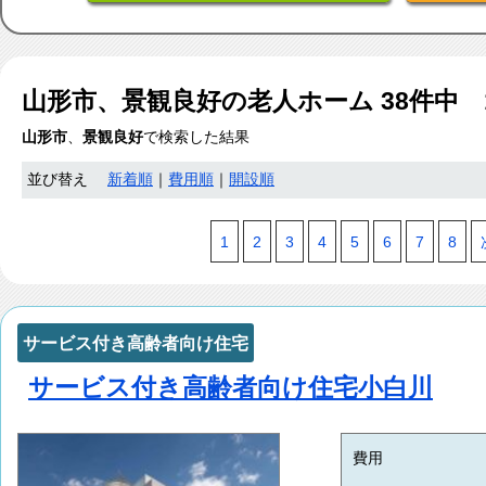
山形市、景観良好
の老人ホーム
38
件中 
山形市
、
景観良好
で検索した結果
並び替え
新着順
｜
費用順
｜
開設順
1
2
3
4
5
6
7
8
サービス付き高齢者向け住宅
サービス付き高齢者向け住宅小白川
費用