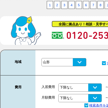
1
2
3
4
5
6
7
8
全国に拠点あり！相談・見学す
地域
入居費用
費用
月額費用