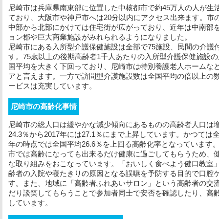
尼崎市は兵庫県南東部に位置した中核都市で約45万人の人が生
ており、大阪市や神戸市へは20分以内にアクセス出来ます。市
中部から北部にかけては住宅街が広がっており、近年は中南部
ョン郡や巨大商業施設がみれられるようになりました。
尼崎市にある入所型介護保健施設は全部で75施設、民間の介護
す。75歳以上の後期高齢者1千人あたりの入所型介護保健施設
国平均を大きく下回っており、尼崎市は特別養護老人ホームな
アと言えます。一方で訪問型介護施設数は全国平均の倍以上の
ービスは充実しています。
尼崎市の高齢化事情
尼崎市の総人口は緩やかな減少傾向にあるものの高齢者人口は増
24.3％から2017年には27.1％にまで上昇しています。かつて
年の時点では全国平均26.6％を上回る高齢化率となっています
市では高齢になっても出来るだけ健康に過ごしてもらうため、
な取り組みをおこなっています。「おいしく食べよう健口教室
齢者の入院や寝たきりの原因となる誤嚥を予防する目的で口腔
す。また、地域に「高齢者ふれあいサロン」という高齢者の交
だり談笑してもらうことで参加者同士で安否を確認したり、高
しています。