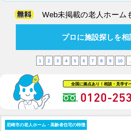
Web未掲載の老人ホーム
プロに施設探しを相
1
2
3
4
5
6
7
8
9
10
.
全国に拠点あり！相談・見学す
尼崎市の老人ホーム・高齢者住宅の特徴