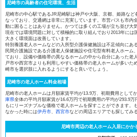
尼崎市の高齢者の住宅環境、生活
尼崎市の中心駅であるJR尼崎駅は神戸や大阪、京都、姫路など
なっており、交通網は非常に充実しています。市営バスも市内
動に困ることはありません。かつては多くの工場が立ち並び大
現在では環境問題に対して積極的に取り組んでおり2013年に
大きく環境面は改善しています。
特別養護老人ホームなどの入所型介護保健施設は不足傾向にあ
民間介護施設である介護老人保健施設や住宅型有料老人ホーム
ており、設備や価格帯の異なるホームの中から自分にあった老
戸市や西宮市よりも利用しやすい価格帯の老人ホームが多いた
崎市を選択肢に入れるようにすると良いでしょう。
尼崎市の老人ホーム料金相場
尼崎市の老人ホームは
月額家賃
平均が13.9万、
初期費用
としてか
庫県
全体の平均
月額家賃
が16.6万円で
初期費用
の平均が293.
もにリーズナブルな価格で老人ホームを探すことができます。
なかった時には
伊丹市
、
西宮市
などの周辺エリアでも探してみ
尼崎市周辺の老人ホーム入居にかか