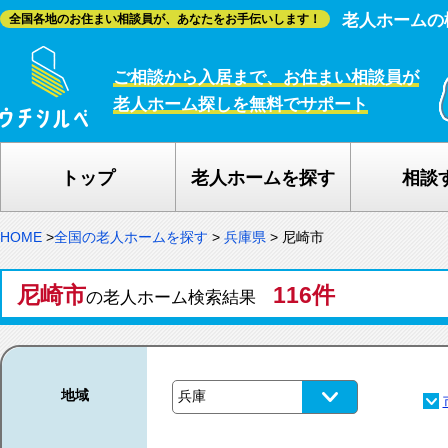
老人ホームの
全国各地のお住まい相談員が、あなたをお手伝いします！
ご相談から入居まで、お住まい相談員が
老人ホーム探しを無料でサポート
トップ
老人ホームを探す
相談
HOME
>
全国の老人ホームを探す
>
兵庫県
>
尼崎市
尼崎市
116件
の老人ホーム検索結果
地域