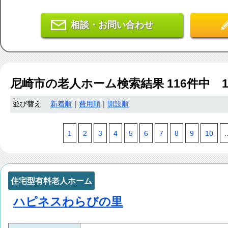
相談・お問い合わせ
尼崎市
の老人ホーム検索結果
116
件中 
並び替え
新着順
｜
費用順
｜
開設順
1
2
3
4
5
6
7
8
9
10
.
住宅型有料老人ホーム
ハピネスわらびの里