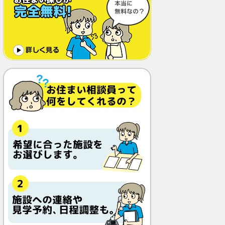
体調や病状が悪化しても最後まで住め
ますか？
認知症でも入れますか？
入居金が無料～何千万円と大きな差が
あるけど、どこが違うの？
入居するとどんな人がサービスをして
くれるの？
本当に相談無料？
他の紹介会社と「ウチシルベ」はどう
違うの？aa