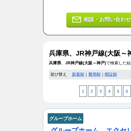
相談・お問い合わせ
兵庫県、JR神戸線(大阪～
兵庫県
、
JR神戸線(大阪～神戸)
で検索した結
並び替え
新着順
｜
費用順
｜
開設順
1
2
3
4
5
6
グループホーム
グループホーム エクセ