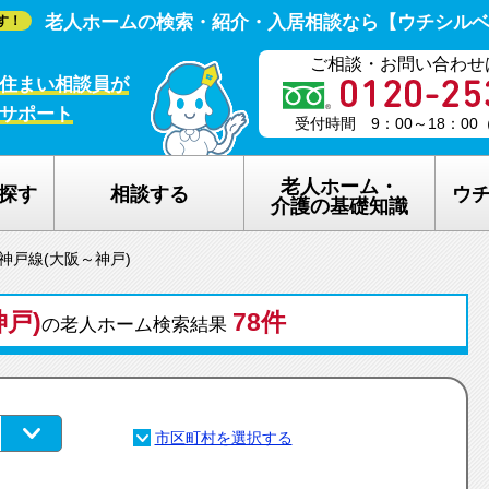
老人ホームの検索・紹介・入居相談なら【ウチシル
す！
ご相談・お問い合わせ
住まい相談員が
サポート
受付時間 9：00～18：0
老人ホーム・
探す
相談する
ウ
介護の基礎知識
R神戸線(大阪～神戸)
老人ホームの種類
ウチシルベの
戸)
介護保険のしくみ
78件
老人ホーム探
の老人ホーム検索結果
在宅介護サービスについて
老人ホーム探
認知症について
ウチシルベの
生活保護について
ウチシルベF