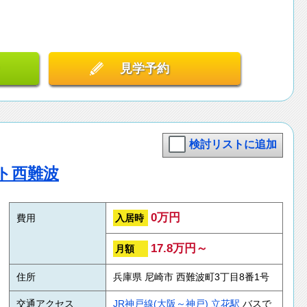
見学予約
検討リストに追加
ト西難波
0万円
入居時
費用
17.8万円～
月額
住所
兵庫県 尼崎市 西難波町3丁目8番1号
交通アクセス
JR神戸線(大阪～神戸)
立花駅
バスで