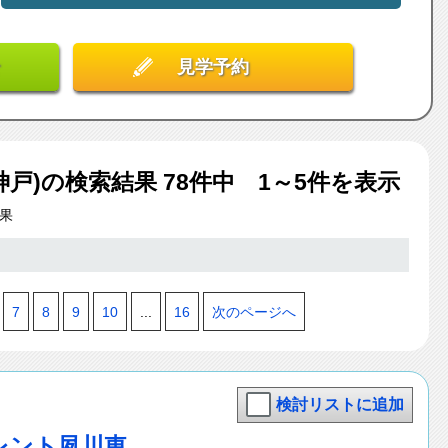
見学予約
神戸)
の検索結果
78
件中 1～5件を表示
果
7
8
9
10
...
16
次のページへ
検討リストに追加
レント夙川東