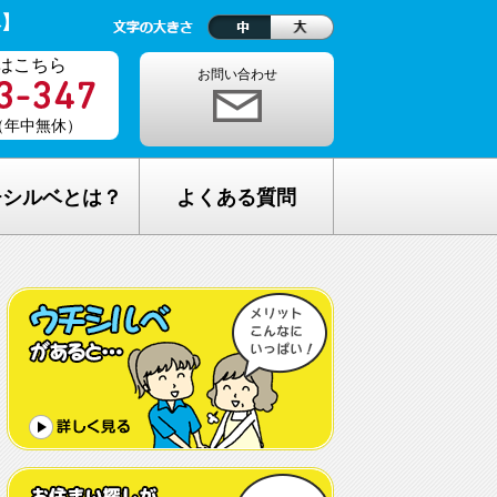
ベ】
はこちら
お問い合わせ
0（年中無休）
チシルベとは？
よくある質問
理念
1ヵ月の生活費はどれくらい？
しが完全無料の理由
老人ホームの種類が複雑でわからな
い・・
し無料相談の流れ
どんな人が入居しているの？
メリット
希望してもなかなか入れないのでは？
C加盟について