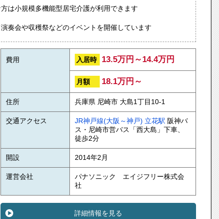
な方は小規模多機能型居宅介護が利用できます
て演奏会や収穫祭などのイベントを開催しています
13.5万円～14.4万円
入居時
費用
18.1万円～
月額
住所
兵庫県 尼崎市 大島1丁目10-1
交通アクセス
JR神戸線(大阪～神戸)
立花駅
阪神バ
ス・尼崎市営バス「西大島」下車、
徒歩2分
開設
2014年2月
運営会社
パナソニック エイジフリー株式会
社
詳細情報を見る