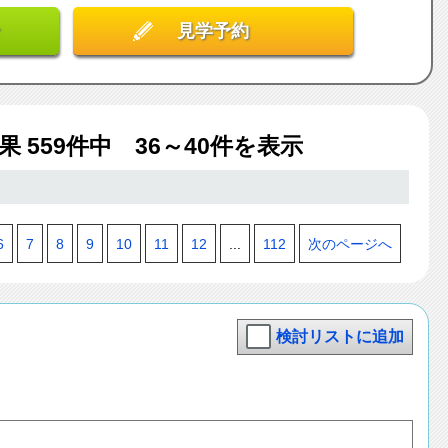
見学予約
結果
559
件中 36～40件を表示
6
7
8
9
10
11
12
...
112
次のページへ
検討リストに追加