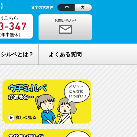
ベ】
はこちら
お問い合わせ
0（年中無休）
チシルベとは？
よくある質問
理念
1ヵ月の生活費はどれくらい？
しが完全無料の理由
老人ホームの種類が複雑でわからな
い・・
し無料相談の流れ
どんな人が入居しているの？
メリット
希望してもなかなか入れないのでは？
C加盟について