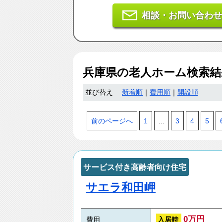
相談・お問い合わせ
兵庫県
の老人ホーム検索
並び替え
新着順
｜
費用順
｜
開設順
前のページへ
1
...
3
4
5
サービス付き高齢者向け住宅
サエラ和田岬
0万円
入居時
費用