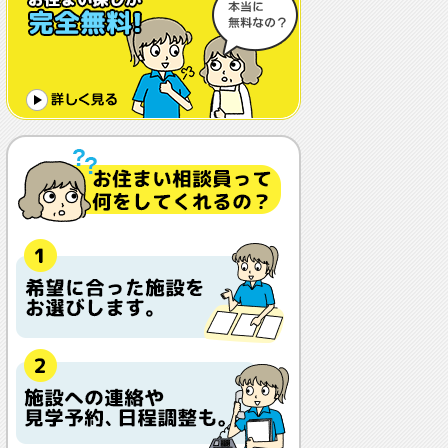
体調や病状が悪化しても最後まで住め
ますか？
認知症でも入れますか？
入居金が無料～何千万円と大きな差が
あるけど、どこが違うの？
入居するとどんな人がサービスをして
くれるの？
本当に相談無料？
他の紹介会社と「ウチシルベ」はどう
違うの？aa