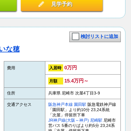
見学予約
検討リストに追加
 いな穂
0万円
入居時
費用
15.4万円～
月額
住所
兵庫県 尼崎市 次屋4丁目3-9
交通アクセス
阪急神戸本線
園田駅
阪急電鉄神戸線
「園田駅」より約10分 23,24系統
「次屋」停留所下車
JR神戸線(大阪～神戸)
尼崎駅
尼崎市
営バス 5番のりばより約5分 23,24系
統「次屋」停留所下車