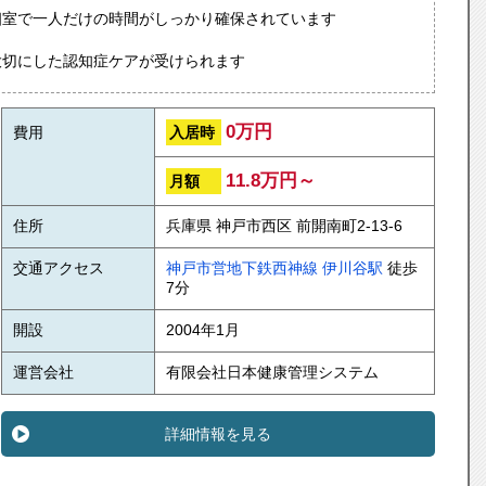
個室で一人だけの時間がしっかり確保されています
大切にした認知症ケアが受けられます
0万円
入居時
費用
11.8万円～
月額
住所
兵庫県 神戸市西区 前開南町2-13-6
交通アクセス
神戸市営地下鉄西神線
伊川谷駅
徒歩
7分
開設
2004年1月
運営会社
有限会社日本健康管理システム
詳細情報を見る