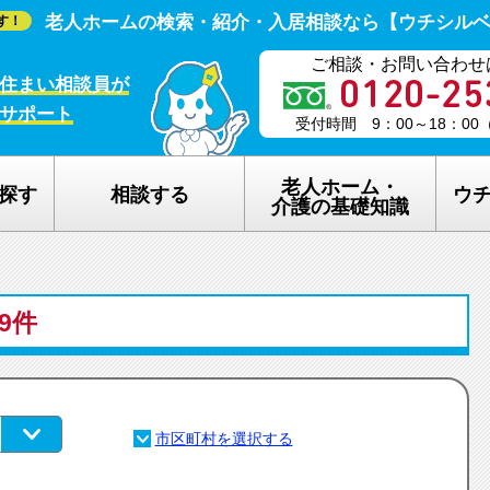
老人ホームの検索・紹介・入居相談なら【ウチシル
す！
ご相談・お問い合わせ
住まい相談員が
サポート
受付時間 9：00～18：0
老人ホーム・
探す
相談する
ウ
介護の基礎知識
老人ホームの種類
ウチシルベの
59件
介護保険のしくみ
老人ホーム探
在宅介護サービスについて
老人ホーム探
認知症について
ウチシルベの
生活保護について
ウチシルベF