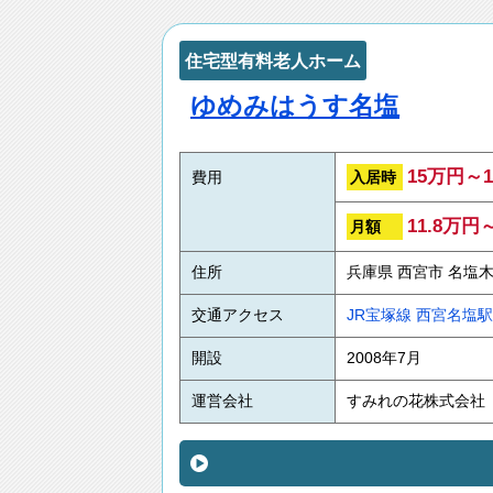
住宅型有料老人ホーム
ゆめみはうす名塩
15万円～
入居時
費用
11.8万円
月額
住所
兵庫県 西宮市 名塩木
交通アクセス
JR宝塚線
西宮名塩駅
開設
2008年7月
運営会社
すみれの花株式会社