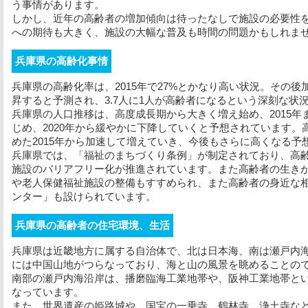
う事情があります。
しかし、近年の高齢者の増加傾向は待ったなしで施設の必要性
への期待も大きく、施設の大幅な普及も時間の問題かもしれま
兵庫県の高齢化事情
兵庫県の高齢化率は、2015年で27%とかなり高い状況。その後加
昇すると予測され、3.7人に1人が高齢者になるという深刻な状
兵庫県の人口推移は、高度成長期から大きく増え始め、2015
じめ、2020年から緩やかに下降していくと予想されています
めた2015年から加速して増えていき、今後もさらに高くなる予
兵庫県では、「福祉のまちづくり条例」が制定されており、高
施設のバリアフリー化が推進されています。また高齢者の生き
や老人保健福祉施設の整備もすすめられ、また高齢者の身近な
ンター」も設けられています。
兵庫県の高齢者の住宅環境、生活
兵庫県は近畿地方に属する自治体で、北は日本海、南は瀬戸内
には中国山地がつらなっており、海と山の風景を眺めることの
南部の瀬戸内海沿岸は、播磨臨海工業地帯や、阪神工業地帯と
なっています。
また、世界遺産の姫路城や、国宝の一乗寺、鶴林寺、浄土寺な