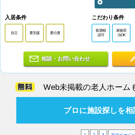
入居条件
こだわり条件
飲酒相
家族宿
自立
要支援
要介護
談可
泊OK
相談・お問い合わせ
Web未掲載の老人ホーム
プロに施設探しを相
1
2
3
次のページ