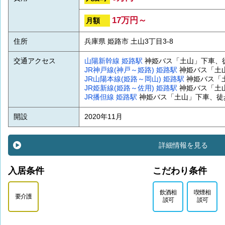
17万円～
月額
住所
兵庫県 姫路市 土山3丁目3-8
交通アクセス
山陽新幹線
姫路駅
神姫バス「土山」下車、
JR神戸線(神戸～姫路)
姫路駅
神姫バス「土
JR山陽本線(姫路～岡山)
姫路駅
神姫バス「
JR姫新線(姫路～佐用)
姫路駅
神姫バス「土
JR播但線
姫路駅
神姫バス「土山」下車、徒
開設
2020年11月
詳細情報を見る
入居条件
こだわり条件
飲酒相
喫煙相
要介護
談可
談可