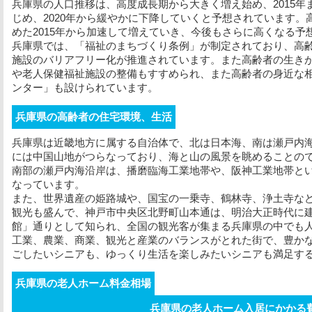
兵庫県の人口推移は、高度成長期から大きく増え始め、2015
じめ、2020年から緩やかに下降していくと予想されています
めた2015年から加速して増えていき、今後もさらに高くなる予
兵庫県では、「福祉のまちづくり条例」が制定されており、高
施設のバリアフリー化が推進されています。また高齢者の生き
や老人保健福祉施設の整備もすすめられ、また高齢者の身近な
ンター」も設けられています。
兵庫県の高齢者の住宅環境、生活
兵庫県は近畿地方に属する自治体で、北は日本海、南は瀬戸内
には中国山地がつらなっており、海と山の風景を眺めることの
南部の瀬戸内海沿岸は、播磨臨海工業地帯や、阪神工業地帯と
なっています。
また、世界遺産の姫路城や、国宝の一乗寺、鶴林寺、浄土寺な
観光も盛んで、神戸市中央区北野町山本通は、明治大正時代に
館」通りとして知られ、全国の観光客が集まる兵庫県の中でも
工業、農業、商業、観光と産業のバランスがとれた街で、豊か
ごしたいシニアも、ゆっくり生活を楽しみたいシニアも満足す
兵庫県の老人ホーム料金相場
兵庫県の老人ホーム入居にかかる