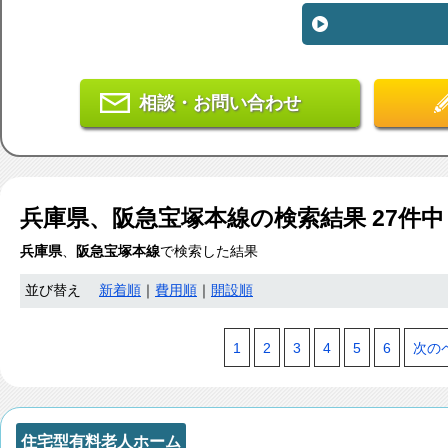
相談・お問い合わせ
兵庫県、阪急宝塚本線
の検索結果
27
件中
兵庫県
、
阪急宝塚本線
で検索した結果
並び替え
新着順
｜
費用順
｜
開設順
1
2
3
4
5
6
次の
住宅型有料老人ホーム