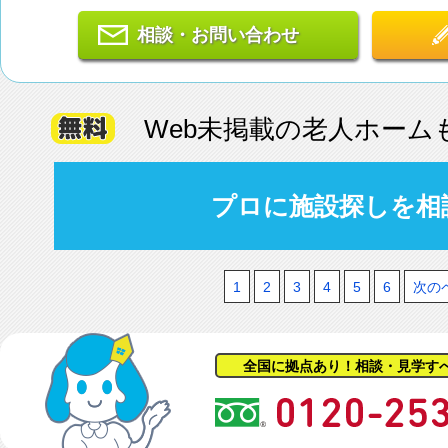
相談・お問い合わせ
Web未掲載の老人ホーム
プロに施設探しを相
1
2
3
4
5
6
次の
全国に拠点あり！相談・見学す