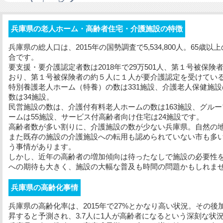
兵庫県の老人ホーム・高齢者住宅・介護施設の特徴
兵庫県の総人口は、2015年の国勢調査で5,534,800人。65歳
合です。
要支援・要介護認定者数は2018年で29万501人、第１号被保険
おり、第１号被保険者の約５人に１人が要介護認定を受けてい
特別養護老人ホーム（特養）の数は331施設、介護老人保健施設
数は34施設。
民営施設の数は、介護付有料老人ホームの数は163施設、グルー
ームは55施設、サービス付高齢者向け住宅は24施設です。
高齢者数が多い割りに、介護施設の数が少ない兵庫県。自然の
また既存の施設の介護施設への転用も認められていない市も多
う事情があります。
しかし、近年の高齢者の増加傾向は待ったなしで施設の必要性
への期待も大きく、施設の大幅な普及も時間の問題かもしれま
兵庫県の高齢化事情
兵庫県の高齢化率は、2015年で27%とかなり高い状況。その後加
昇すると予測され、3.7人に1人が高齢者になるという深刻な状