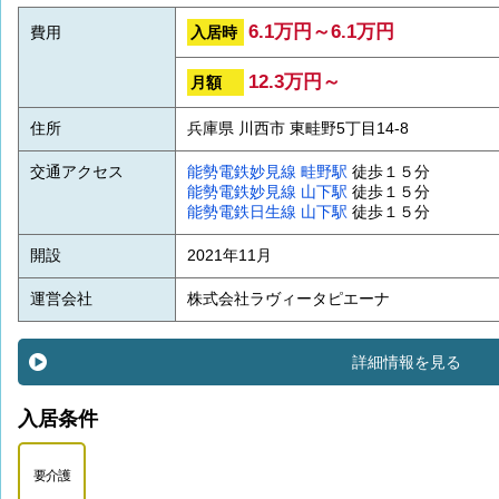
6.1万円～6.1万円
入居時
費用
12.3万円～
月額
住所
兵庫県 川西市 東畦野5丁目14-8
交通アクセス
能勢電鉄妙見線
畦野駅
徒歩１５分
能勢電鉄妙見線
山下駅
徒歩１５分
能勢電鉄日生線
山下駅
徒歩１５分
開設
2021年11月
運営会社
株式会社ラヴィータピエーナ
詳細情報を見る
入居条件
要介護