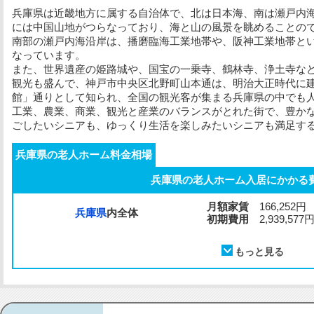
兵庫県は近畿地方に属する自治体で、北は日本海、南は瀬戸内
には中国山地がつらなっており、海と山の風景を眺めることの
南部の瀬戸内海沿岸は、播磨臨海工業地帯や、阪神工業地帯と
なっています。
また、世界遺産の姫路城や、国宝の一乗寺、鶴林寺、浄土寺な
観光も盛んで、神戸市中央区北野町山本通は、明治大正時代に
館」通りとして知られ、全国の観光客が集まる兵庫県の中でも
工業、農業、商業、観光と産業のバランスがとれた街で、豊か
ごしたいシニアも、ゆっくり生活を楽しみたいシニアも満足す
兵庫県の老人ホーム料金相場
兵庫県の老人ホーム入居にかかる
月額家賃
166,252円
兵庫県
内全体
初期費用
2,939,577