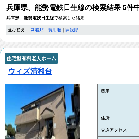
兵庫県、能勢電鉄日生線
の検索結果
5
件
兵庫県
、
能勢電鉄日生線
で検索した結果
並び替え
新着順
｜
費用順
｜
開設順
住宅型有料老人ホーム
ウィズ清和台
費用
住所
交通アクセス