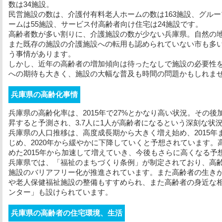
数は34施設。
民営施設の数は、介護付有料老人ホームの数は163施設、グルー
ームは55施設、サービス付高齢者向け住宅は24施設です。
高齢者数が多い割りに、介護施設の数が少ない兵庫県。自然の
また既存の施設の介護施設への転用も認められていない市も多
う事情があります。
しかし、近年の高齢者の増加傾向は待ったなしで施設の必要性
への期待も大きく、施設の大幅な普及も時間の問題かもしれま
兵庫県の高齢化事情
兵庫県の高齢化率は、2015年で27%とかなり高い状況。その後加
昇すると予測され、3.7人に1人が高齢者になるという深刻な状
兵庫県の人口推移は、高度成長期から大きく増え始め、2015
じめ、2020年から緩やかに下降していくと予想されています
めた2015年から加速して増えていき、今後もさらに高くなる予
兵庫県では、「福祉のまちづくり条例」が制定されており、高
施設のバリアフリー化が推進されています。また高齢者の生き
や老人保健福祉施設の整備もすすめられ、また高齢者の身近な
ンター」も設けられています。
兵庫県の高齢者の住宅環境、生活