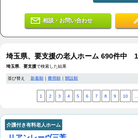
相談・お問い合わせ
埼玉県、要支援
の老人ホーム
690
件中 
埼玉県
、
要支援
で検索した結果
並び替え
新着順
｜
費用順
｜
開設順
1
2
3
4
5
6
7
8
9
10
..
介護付き有料老人ホーム
リアンレーヴ三芳