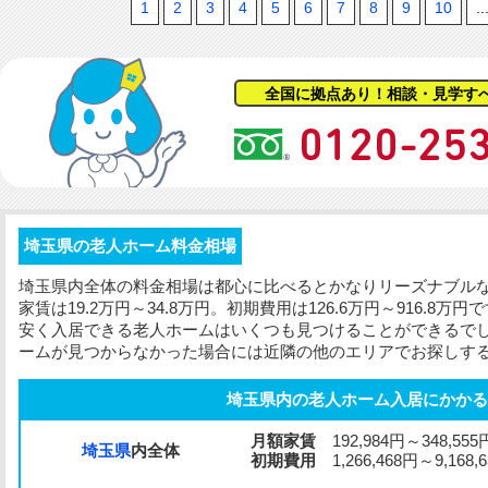
1
2
3
4
5
6
7
8
9
10
..
全国に拠点あり！相談・見学す
埼玉県の老人ホーム料金相場
埼玉県内全体の料金相場は都心に比べるとかなりリーズナブル
家賃は19.2万円～34.8万円。
初期費用
は126.6万円～916.8
安く入居できる老人ホームはいくつも見つけることができるで
ームが見つからなかった場合には近隣の他のエリアでお探しす
埼玉県内の老人ホーム入居にかかる
月額家賃
192,984円～348,555
埼玉県
内全体
初期費用
1,266,468円～9,168,