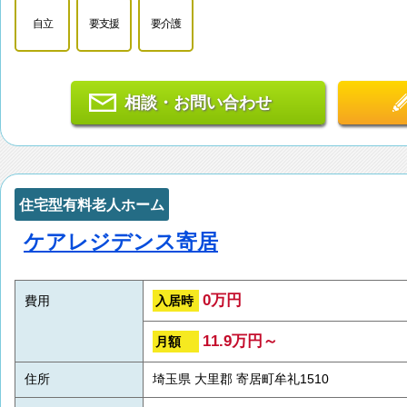
自立
要支援
要介護
相談・お問い合わせ
住宅型有料老人ホーム
ケアレジデンス寄居
0万円
入居時
費用
11.9万円～
月額
住所
埼玉県 大里郡 寄居町牟礼1510