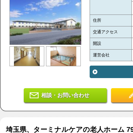
住所
交通アクセス
開設
運営会社
相談・お問い合わせ
埼玉県、ターミナルケア
の老人ホーム
7