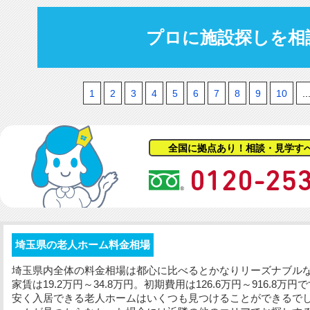
プロに施設探しを相
1
2
3
4
5
6
7
8
9
10
..
全国に拠点あり！相談・見学す
埼玉県の老人ホーム料金相場
埼玉県内全体の料金相場は都心に比べるとかなりリーズナブル
家賃は19.2万円～34.8万円。
初期費用
は126.6万円～916.8
安く入居できる老人ホームはいくつも見つけることができるで