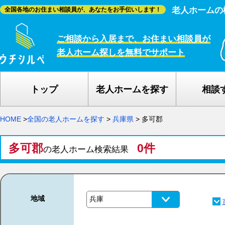
老人ホームの
全国各地のお住まい相談員が、あなたをお手伝いします！
ご相談から入居まで、お住まい相談員が
老人ホーム探しを無料でサポート
トップ
老人ホームを探す
相談
HOME
>
全国の老人ホームを探す
>
兵庫県
>
多可郡
多可郡
0件
の老人ホーム検索結果
地域